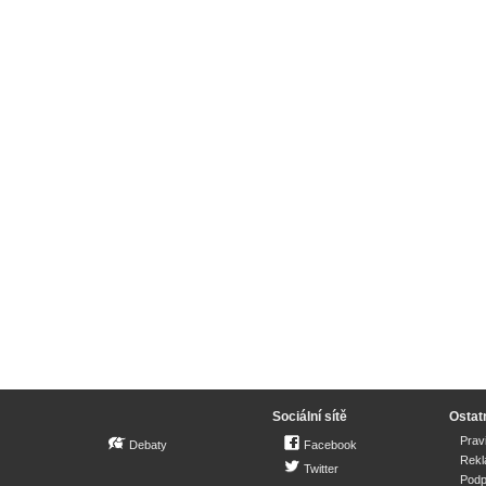
Sociální sítě
Ostat
Prav
Debaty
Facebook
Rek
Twitter
Podp