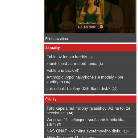
Přejít na videa
Aktuality
Fable uz len za kredity
(
0
)
zranitelnost ac routerů tenda
(
6
)
Fable 5 is back
(
5
)
Anthropic vypol najvykonejsie modely - pre
vsetkych
(
16
)
Jak odhalit falešný USB flash disk?
(
20
)
Články
Táto kapela má milióny fanúšikov. Až na to, že
neexistuje.
(
14
)
Windows 11 - připojení současně k několika
sítím
(
7
)
NAS QNAP - výměna systémového disku
(
10
)
MikroTik router 11 - tipy
(
5
)