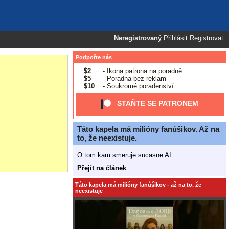
Neregistrovaný
Přihlásit
Registrovat
Podpořte nás
$2
- Ikona patrona na poradně
$5
- Poradna bez reklam
$10
- Soukromé poradenství
STAŇTE SE PATRONEM
Táto kapela má milióny fanúšikov. Až na
to, že neexistuje.
O tom kam smeruje sucasne AI.
Přejít na článek
Táto kapela má milióny fanúšikov - až na to, že
neexistuje