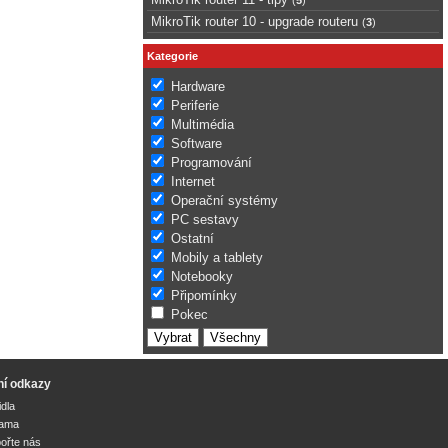
MikroTik router 10 - upgrade routeru
(
3
)
Kategorie
Hardware
Periferie
Multimédia
Software
Programování
Internet
Operační systémy
PC sestavy
Ostatní
Mobily a tablety
Notebooky
Připomínky
Pokec
ní odkazy
idla
lama
ořte nás