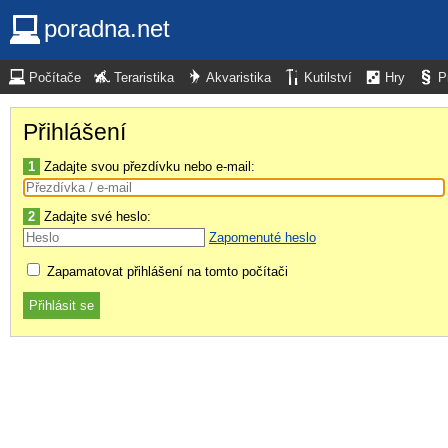
poradna.net
Počítače
Teraristika
Akvaristika
Kutilství
Hry
P
Přihlášení
1
Zadajte svou přezdívku nebo e-mail:
2
Zadajte své heslo:
Zapomenuté heslo
Zapamatovat přihlášení na tomto počítači