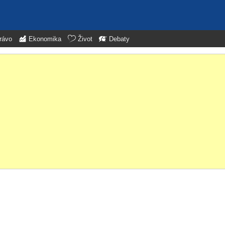
rávo
Ekonomika
Život
Debaty