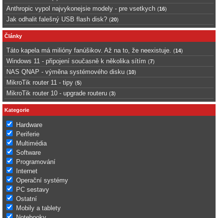
Anthropic vypol najvykonejsie modely - pre vsetkych
(
16
)
Jak odhalit falešný USB flash disk?
(
20
)
Články
Táto kapela má milióny fanúšikov. Až na to, že neexistuje.
(
14
)
Windows 11 - připojení současně k několika sítím
(
7
)
NAS QNAP - výměna systémového disku
(
10
)
MikroTik router 11 - tipy
(
5
)
MikroTik router 10 - upgrade routeru
(
3
)
Kategorie
Hardware
Periferie
Multimédia
Software
Programování
Internet
Operační systémy
PC sestavy
Ostatní
Mobily a tablety
Notebooky