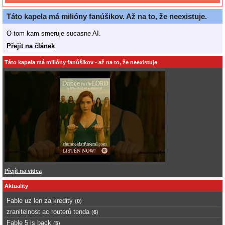
Táto kapela má milióny fanúšikov. Až na to, že neexistuje.
O tom kam smeruje sucasne AI.
Přejít na článek
Táto kapela má milióny fanúšikov - až na to, že neexistuje
Přejít na videa
Aktuality
Fable uz len za kredity
(
0
)
zranitelnost ac routerů tenda
(
6
)
Fable 5 is back
(
5
)