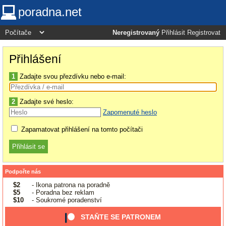
poradna.net
Neregistrovaný
Přihlásit
Registrovat
Přihlášení
1
Zadajte svou přezdívku nebo e-mail:
2
Zadajte své heslo:
Zapomenuté heslo
Zapamatovat přihlášení na tomto počítači
Podpořte nás
$2
- Ikona patrona na poradně
$5
- Poradna bez reklam
$10
- Soukromé poradenství
STAŇTE SE PATRONEM