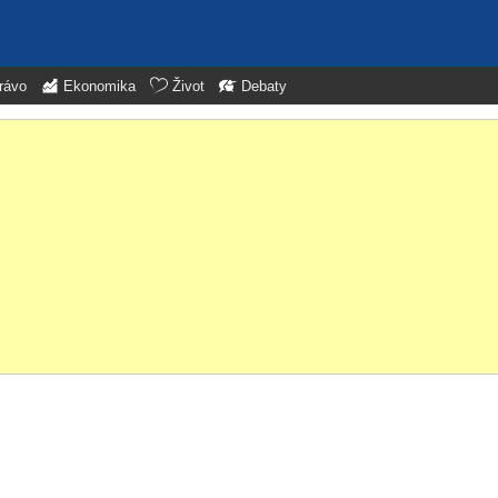
rávo
Ekonomika
Život
Debaty