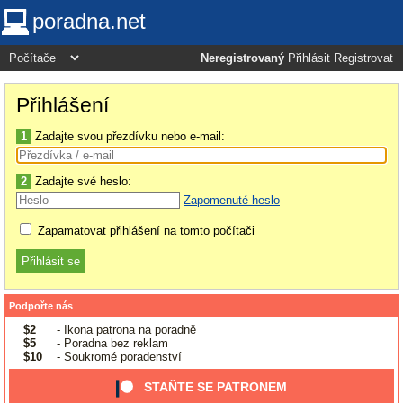
poradna.net
Neregistrovaný
Přihlásit
Registrovat
Přihlášení
1
Zadajte svou přezdívku nebo e-mail:
2
Zadajte své heslo:
Zapomenuté heslo
Zapamatovat přihlášení na tomto počítači
Podpořte nás
$2
- Ikona patrona na poradně
$5
- Poradna bez reklam
$10
- Soukromé poradenství
STAŇTE SE PATRONEM