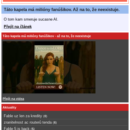
Táto kapela má milióny fanúšikov. Až na to, že neexistuje.
O tom kam smeruje sucasne AI.
Přejít na článek
Táto kapela má milióny fanúšikov - až na to, že neexistuje
Přejít na videa
Aktuality
Fable uz len za kredity
(
0
)
zranitelnost ac routerů tenda
(
6
)
Fable 5 is back
(
5
)