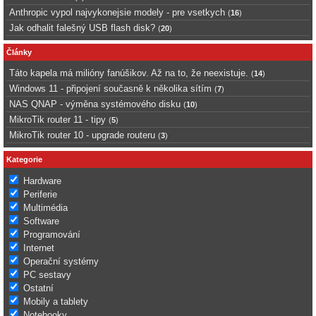
Anthropic vypol najvykonejsie modely - pre vsetkych
(
16
)
Jak odhalit falešný USB flash disk?
(
20
)
Články
Táto kapela má milióny fanúšikov. Až na to, že neexistuje.
(
14
)
Windows 11 - připojení současně k několika sítím
(
7
)
NAS QNAP - výměna systémového disku
(
10
)
MikroTik router 11 - tipy
(
5
)
MikroTik router 10 - upgrade routeru
(
3
)
Kategorie
Hardware
Periferie
Multimédia
Software
Programování
Internet
Operační systémy
PC sestavy
Ostatní
Mobily a tablety
Notebooky