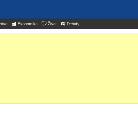
rávo
Ekonomika
Život
Debaty