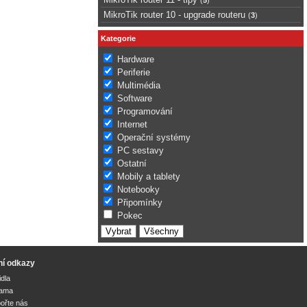
MikroTik router 10 - upgrade routeru
(
3
)
Kategorie
Hardware
Periferie
Multimédia
Software
Programování
Internet
Operační systémy
PC sestavy
Ostatní
Mobily a tablety
Notebooky
Připomínky
Pokec
ní odkazy
idla
lama
ořte nás