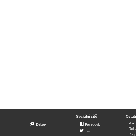
Sociální sítě
Ostat
Prav
Debaty
Facebook
Rek
Twitter
Podp