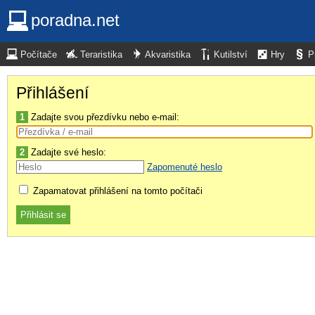
poradna.net
Počítače
Teraristika
Akvaristika
Kutilství
Hry
P
Přihlášení
1
Zadajte svou přezdívku nebo e-mail:
2
Zadajte své heslo:
Zapomenuté heslo
Zapamatovat přihlášení na tomto počítači