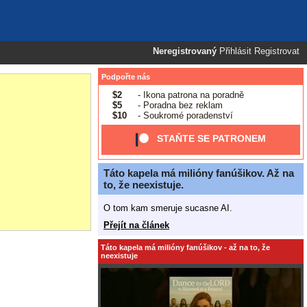
Neregistrovaný
Přihlásit
Registrovat
Podpořte nás
$2
- Ikona patrona na poradně
$5
- Poradna bez reklam
$10
- Soukromé poradenství
STAŇTE SE PATRONEM
Táto kapela má milióny fanúšikov. Až na
to, že neexistuje.
O tom kam smeruje sucasne AI.
Přejít na článek
Táto kapela má milióny fanúšikov - až na to, že
neexistuje