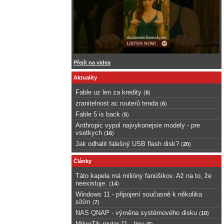
Přejít na videa
Aktuality
Fable uz len za kredity
(
0
)
zranitelnost ac routerů tenda
(
6
)
Fable 5 is back
(
5
)
Anthropic vypol najvykonejsie modely - pre
vsetkych
(
16
)
Jak odhalit falešný USB flash disk?
(
20
)
Články
Táto kapela má milióny fanúšikov. Až na to, že
neexistuje.
(
14
)
Windows 11 - připojení současně k několika
sítím
(
7
)
NAS QNAP - výměna systémového disku
(
10
)
MikroTik router 11 - tipy
(
5
)