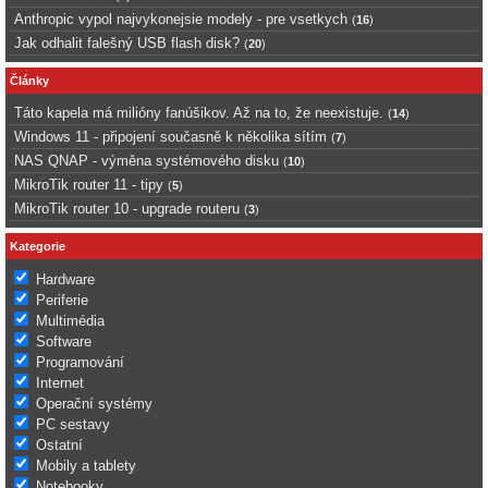
Anthropic vypol najvykonejsie modely - pre vsetkych
(
16
)
Jak odhalit falešný USB flash disk?
(
20
)
Články
Táto kapela má milióny fanúšikov. Až na to, že neexistuje.
(
14
)
Windows 11 - připojení současně k několika sítím
(
7
)
NAS QNAP - výměna systémového disku
(
10
)
MikroTik router 11 - tipy
(
5
)
MikroTik router 10 - upgrade routeru
(
3
)
Kategorie
Hardware
Periferie
Multimédia
Software
Programování
Internet
Operační systémy
PC sestavy
Ostatní
Mobily a tablety
Notebooky