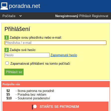
poradna.net
Neregistrovaný
Přihlásit
Registrovat
Přihlášení
1
Zadajte svou přezdívku nebo e-mail:
2
Zadajte své heslo:
Zapomenuté heslo
Zapamatovat přihlášení na tomto počítači
Podpořte nás
$2
- Ikona patrona na poradně
$5
- Poradna bez reklam
$10
- Soukromé poradenství
STAŇTE SE PATRONEM