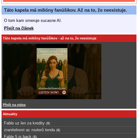
Táto kapela má milióny fanúšikov. Až na to, že neexistuje.
O tom kam smeruje sucasne AI.
Přejít na článek
Táto kapela má milióny fanúšikov - až na to, že neexistuje
Přejít na videa
Aktuality
Fable uz len za kredity
(
0
)
zranitelnost ac routerů tenda
(
6
)
Fable 5 is back
(
5
)