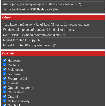
Anthropic vypol najvykonejsie modely - pre vsetkych
(
16
)
Jak odhalit falešný USB flash disk?
(
20
)
Články
Táto kapela má milióny fanúšikov. Až na to, že neexistuje.
(
14
)
Windows 11 - připojení současně k několika sítím
(
7
)
NAS QNAP - výměna systémového disku
(
10
)
MikroTik router 11 - tipy
(
5
)
MikroTik router 10 - upgrade routeru
(
3
)
Kategorie
Hardware
Periferie
Multimédia
Software
Programování
Internet
Operační systémy
PC sestavy
Ostatní
Mobily a tablety
Notebooky