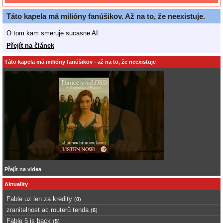
Táto kapela má milióny fanúšikov. Až na to, že neexistuje.
O tom kam smeruje sucasne AI.
Přejít na článek
Táto kapela má milióny fanúšikov - až na to, že neexistuje
Přejít na videa
Aktuality
Fable uz len za kredity
(
0
)
zranitelnost ac routerů tenda
(
6
)
Fable 5 is back
(
5
)