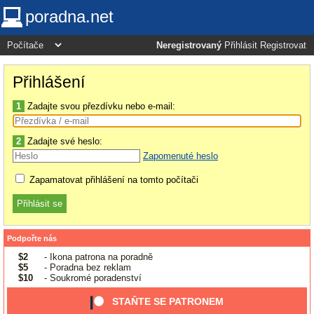
poradna.net
Neregistrovaný
Přihlásit
Registrovat
Přihlášení
1
Zadajte svou přezdívku nebo e-mail:
2
Zadajte své heslo:
Zapomenuté heslo
Zapamatovat přihlášení na tomto počítači
Podpořte nás
$2
- Ikona patrona na poradně
$5
- Poradna bez reklam
$10
- Soukromé poradenství
STAŇTE SE PATRONEM