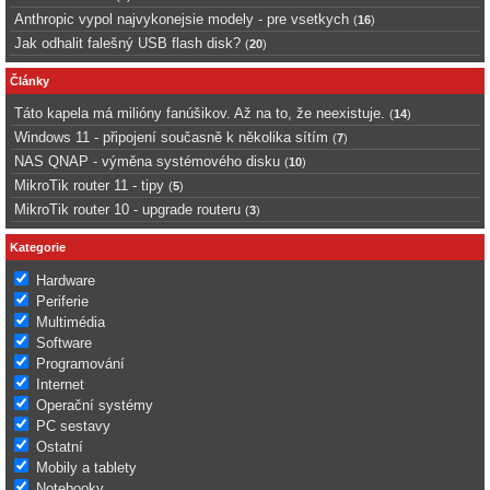
Anthropic vypol najvykonejsie modely - pre vsetkych
(
16
)
Jak odhalit falešný USB flash disk?
(
20
)
Články
Táto kapela má milióny fanúšikov. Až na to, že neexistuje.
(
14
)
Windows 11 - připojení současně k několika sítím
(
7
)
NAS QNAP - výměna systémového disku
(
10
)
MikroTik router 11 - tipy
(
5
)
MikroTik router 10 - upgrade routeru
(
3
)
Kategorie
Hardware
Periferie
Multimédia
Software
Programování
Internet
Operační systémy
PC sestavy
Ostatní
Mobily a tablety
Notebooky