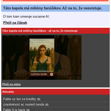
Táto kapela má milióny fanúšikov. Až na to, že neexistuje.
O tom kam smeruje sucasne AI.
Přejít na článek
Táto kapela má milióny fanúšikov - až na to, že neexistuje
Přejít na videa
Aktuality
Fable uz len za kredity
(
0
)
zranitelnost ac routerů tenda
(
6
)
Fable 5 is back
(
5
)