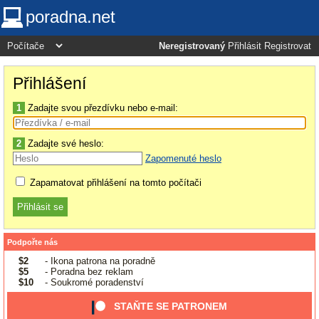
poradna.net
Neregistrovaný
Přihlásit
Registrovat
Přihlášení
1
Zadajte svou přezdívku nebo e-mail:
2
Zadajte své heslo:
Zapomenuté heslo
Zapamatovat přihlášení na tomto počítači
Podpořte nás
$2
- Ikona patrona na poradně
$5
- Poradna bez reklam
$10
- Soukromé poradenství
STAŇTE SE PATRONEM