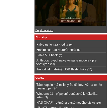
Přejít na videa
Aktuality
Fable uz len za kredity
(
0
)
zranitelnost ac routerů tenda
(
6
)
Fable 5 is back
(
5
)
Anthropic vypol najvykonejsie modely - pre
vsetkych
(
16
)
Jak odhalit falešný USB flash disk?
(
20
)
Články
Táto kapela má milióny fanúšikov. Až na to, že
neexistuje.
(
14
)
Windows 11 - připojení současně k několika
sítím
(
7
)
NAS QNAP - výměna systémového disku
(
10
)
MikroTik router 11 - tipy
(
5
)