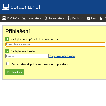
poradna.net
Počítače
Teraristika
Akvaristika
Kutilství
Hry
P
Přihlášení
1
Zadajte svou přezdívku nebo e-mail:
2
Zadajte své heslo:
Zapomenuté heslo
Zapamatovat přihlášení na tomto počítači