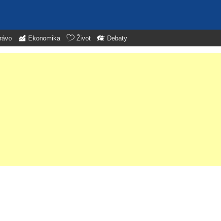
rávo
Ekonomika
Život
Debaty