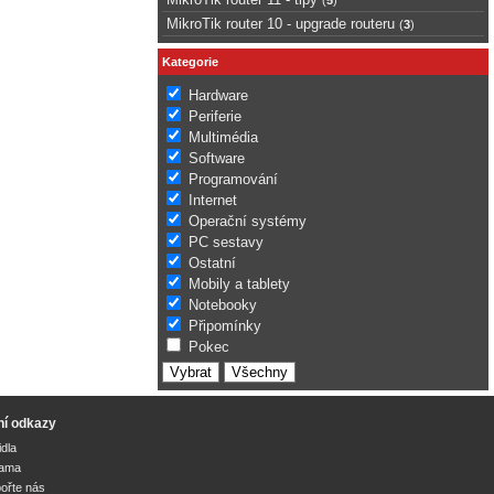
MikroTik router 10 - upgrade routeru
(
3
)
Kategorie
Hardware
Periferie
Multimédia
Software
Programování
Internet
Operační systémy
PC sestavy
Ostatní
Mobily a tablety
Notebooky
Připomínky
Pokec
ní odkazy
idla
lama
ořte nás