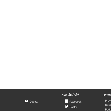
Sociální sítě
Ostat
Prav
Debaty
Facebook
Rek
Twitter
Podp