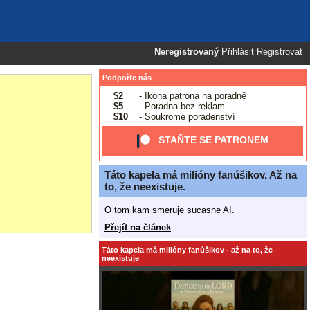
Neregistrovaný
Přihlásit
Registrovat
Podpořte nás
$2
- Ikona patrona na poradně
$5
- Poradna bez reklam
$10
- Soukromé poradenství
STAŇTE SE PATRONEM
Táto kapela má milióny fanúšikov. Až na
to, že neexistuje.
O tom kam smeruje sucasne AI.
Přejít na článek
Táto kapela má milióny fanúšikov - až na to, že
neexistuje