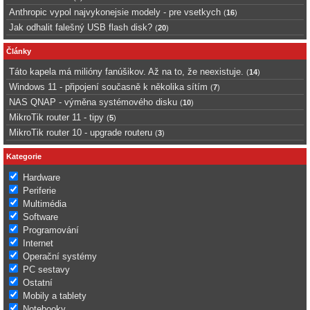
Anthropic vypol najvykonejsie modely - pre vsetkych
(
16
)
Jak odhalit falešný USB flash disk?
(
20
)
Články
Táto kapela má milióny fanúšikov. Až na to, že neexistuje.
(
14
)
Windows 11 - připojení současně k několika sítím
(
7
)
NAS QNAP - výměna systémového disku
(
10
)
MikroTik router 11 - tipy
(
5
)
MikroTik router 10 - upgrade routeru
(
3
)
Kategorie
Hardware
Periferie
Multimédia
Software
Programování
Internet
Operační systémy
PC sestavy
Ostatní
Mobily a tablety
Notebooky