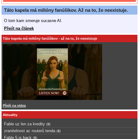
Táto kapela má milióny fanúšikov. Až na to, že neexistuje.
O tom kam smeruje sucasne AI.
Přejít na článek
Táto kapela má milióny fanúšikov - až na to, že neexistuje
Přejít na videa
Aktuality
Fable uz len za kredity
(
0
)
zranitelnost ac routerů tenda
(
6
)
Fable 5 is back
(
5
)