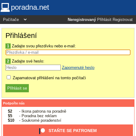
poradna.net
Neregistrovaný
Přihlásit
Registrovat
Přihlášení
1
Zadajte svou přezdívku nebo e-mail:
2
Zadajte své heslo:
Zapomenuté heslo
Zapamatovat přihlášení na tomto počítači
Podpořte nás
$2
- Ikona patrona na poradně
$5
- Poradna bez reklam
$10
- Soukromé poradenství
STAŇTE SE PATRONEM