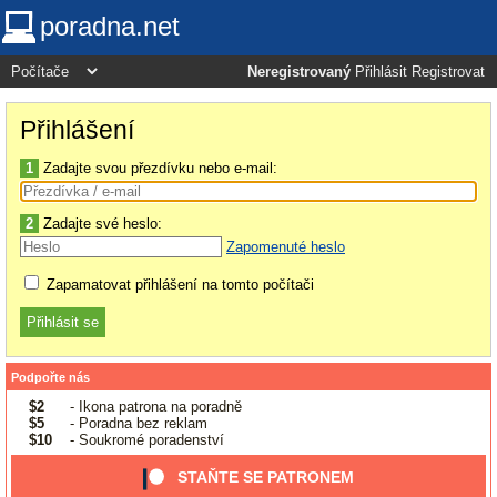
poradna.net
Neregistrovaný
Přihlásit
Registrovat
Přihlášení
1
Zadajte svou přezdívku nebo e-mail:
2
Zadajte své heslo:
Zapomenuté heslo
Zapamatovat přihlášení na tomto počítači
Podpořte nás
$2
- Ikona patrona na poradně
$5
- Poradna bez reklam
$10
- Soukromé poradenství
STAŇTE SE PATRONEM