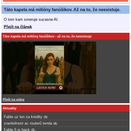
Táto kapela má milióny fanúšikov. Až na to, že neexistuje.
O tom kam smeruje sucasne AI.
Přejít na článek
Táto kapela má milióny fanúšikov - až na to, že neexistuje
Přejít na videa
Aktuality
Fable uz len za kredity
(
0
)
zranitelnost ac routerů tenda
(
6
)
Fable 5 is back
(
5
)