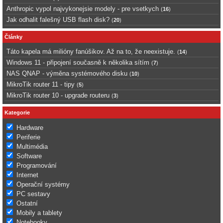
Anthropic vypol najvykonejsie modely - pre vsetkych
(
16
)
Jak odhalit falešný USB flash disk?
(
20
)
Články
Táto kapela má milióny fanúšikov. Až na to, že neexistuje.
(
14
)
Windows 11 - připojení současně k několika sítím
(
7
)
NAS QNAP - výměna systémového disku
(
10
)
MikroTik router 11 - tipy
(
5
)
MikroTik router 10 - upgrade routeru
(
3
)
Kategorie
Hardware
Periferie
Multimédia
Software
Programování
Internet
Operační systémy
PC sestavy
Ostatní
Mobily a tablety
Notebooky