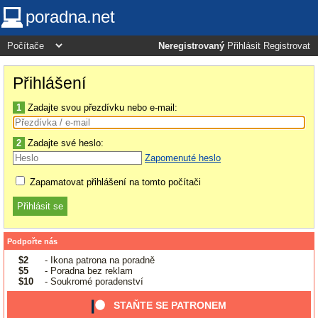
poradna.net
Neregistrovaný
Přihlásit
Registrovat
Přihlášení
1
Zadajte svou přezdívku nebo e-mail:
2
Zadajte své heslo:
Zapomenuté heslo
Zapamatovat přihlášení na tomto počítači
Podpořte nás
$2
- Ikona patrona na poradně
$5
- Poradna bez reklam
$10
- Soukromé poradenství
STAŇTE SE PATRONEM