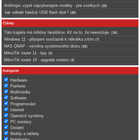
Anthropic vypol najvykonejsie modely - pre vsetkych
(
16
)
Jak odhalit falešný USB flash disk?
(
20
)
Články
Táto kapela má milióny fanúšikov. Až na to, že neexistuje.
(
14
)
Windows 11 - připojení současně k několika sítím
(
7
)
NAS QNAP - výměna systémového disku
(
10
)
MikroTik router 11 - tipy
(
5
)
MikroTik router 10 - upgrade routeru
(
3
)
Kategorie
Hardware
Periferie
Multimédia
Software
Programování
Internet
Operační systémy
PC sestavy
Ostatní
Mobily a tablety
Notebooky