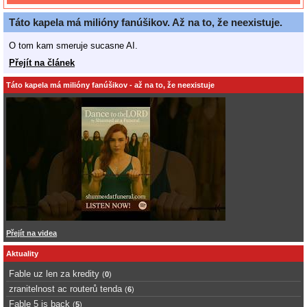
Táto kapela má milióny fanúšikov. Až na to, že neexistuje.
O tom kam smeruje sucasne AI.
Přejít na článek
Táto kapela má milióny fanúšikov - až na to, že neexistuje
Přejít na videa
Aktuality
Fable uz len za kredity
(
0
)
zranitelnost ac routerů tenda
(
6
)
Fable 5 is back
(
5
)