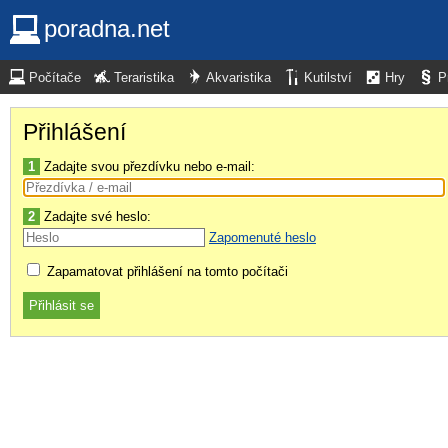
poradna.net
Počítače
Teraristika
Akvaristika
Kutilství
Hry
P
Přihlášení
1
Zadajte svou přezdívku nebo e-mail:
2
Zadajte své heslo:
Zapomenuté heslo
Zapamatovat přihlášení na tomto počítači