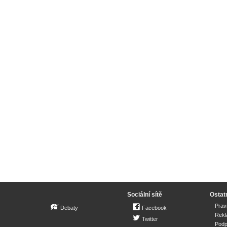
Sociální sítě
Ostat
Prav
Debaty
Facebook
Rek
Twitter
Podp