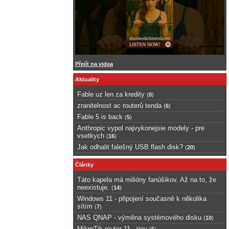
Přejít na videa
Aktuality
Fable uz len za kredity
(
0
)
zranitelnost ac routerů tenda
(
6
)
Fable 5 is back
(
5
)
Anthropic vypol najvykonejsie modely - pre
vsetkych
(
16
)
Jak odhalit falešný USB flash disk?
(
20
)
Články
Táto kapela má milióny fanúšikov. Až na to, že
neexistuje.
(
14
)
Windows 11 - připojení současně k několika
sítím
(
7
)
NAS QNAP - výměna systémového disku
(
10
)
MikroTik router 11 - tipy
(
5
)