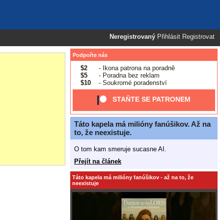
Neregistrovaný
Přihlásit
Registrovat
Podpořte nás
$2
- Ikona patrona na poradně
$5
- Poradna bez reklam
$10
- Soukromé poradenství
STAŇTE SE PATRONEM
Táto kapela má milióny fanúšikov. Až na
to, že neexistuje.
O tom kam smeruje sucasne AI.
Přejít na článek
Táto kapela má milióny fanúšikov - až na to, že
neexistuje