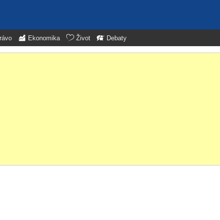
rávo
Ekonomika
Život
Debaty