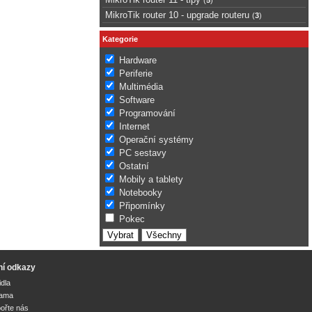
MikroTik router 10 - upgrade routeru
(
3
)
Kategorie
Hardware
Periferie
Multimédia
Software
Programování
Internet
Operační systémy
PC sestavy
Ostatní
Mobily a tablety
Notebooky
Připomínky
Pokec
ní odkazy
idla
lama
ořte nás