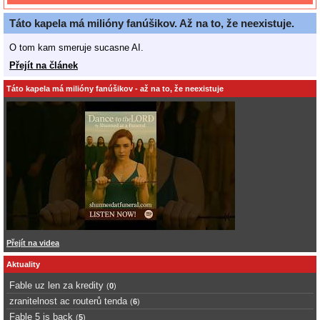
Táto kapela má milióny fanúšikov. Až na to, že neexistuje.
O tom kam smeruje sucasne AI.
Přejít na článek
Táto kapela má milióny fanúšikov - až na to, že neexistuje
Přejít na videa
Aktuality
Fable uz len za kredity
(
0
)
zranitelnost ac routerů tenda
(
6
)
Fable 5 is back
(
5
)