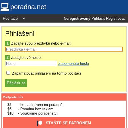
poradna.net
Neregistrovaný
Přihlásit
Registrovat
Přihlášení
1
Zadajte svou přezdívku nebo e-mail:
2
Zadajte své heslo:
Zapomenuté heslo
Zapamatovat přihlášení na tomto počítači
Podpořte nás
$2
- Ikona patrona na poradně
$5
- Poradna bez reklam
$10
- Soukromé poradenství
STAŇTE SE PATRONEM