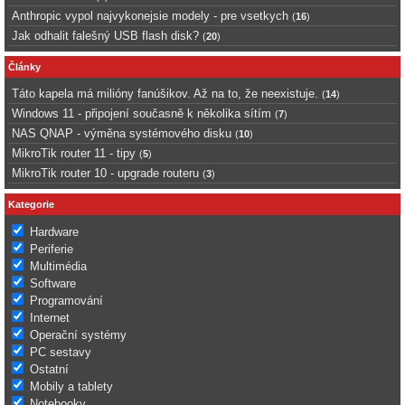
Anthropic vypol najvykonejsie modely - pre vsetkych
(
16
)
Jak odhalit falešný USB flash disk?
(
20
)
Články
Táto kapela má milióny fanúšikov. Až na to, že neexistuje.
(
14
)
Windows 11 - připojení současně k několika sítím
(
7
)
NAS QNAP - výměna systémového disku
(
10
)
MikroTik router 11 - tipy
(
5
)
MikroTik router 10 - upgrade routeru
(
3
)
Kategorie
Hardware
Periferie
Multimédia
Software
Programování
Internet
Operační systémy
PC sestavy
Ostatní
Mobily a tablety
Notebooky