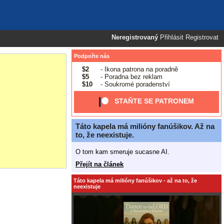
Neregistrovaný
Přihlásit
Registrovat
Podpořte nás
$2
- Ikona patrona na poradně
$5
- Poradna bez reklam
$10
- Soukromé poradenství
STAŇTE SE PATRONEM
Táto kapela má milióny fanúšikov. Až na
to, že neexistuje.
O tom kam smeruje sucasne AI.
Přejít na článek
Táto kapela má milióny fanúšikov - až na to, že
neexistuje