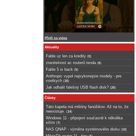
Přejít na videa
Aktuality
Fable uz len za kredity
(
0
)
zranitelnost ac routerů tenda
(
6
)
Fable 5 is back
(
5
)
Anthropic vypol najvykonejsie modely - pre
vsetkych
(
16
)
Jak odhalit falešný USB flash disk?
(
20
)
Články
Táto kapela má milióny fanúšikov. Až na to, že
neexistuje.
(
14
)
Windows 11 - připojení současně k několika
sítím
(
7
)
NAS QNAP - výměna systémového disku
(
10
)
MikroTik router 11 - tipy
(
5
)