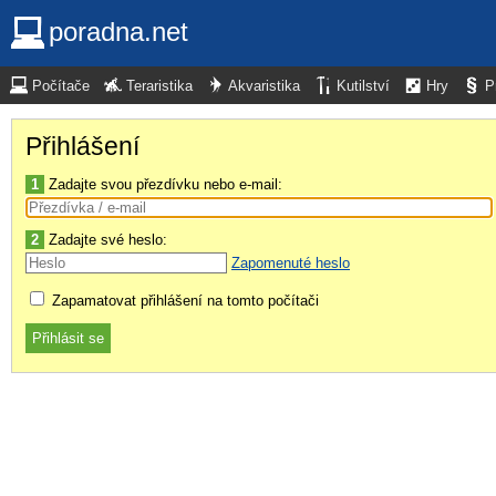
poradna.net
Počítače
Teraristika
Akvaristika
Kutilství
Hry
P
Přihlášení
1
Zadajte svou přezdívku nebo e-mail:
2
Zadajte své heslo:
Zapomenuté heslo
Zapamatovat přihlášení na tomto počítači