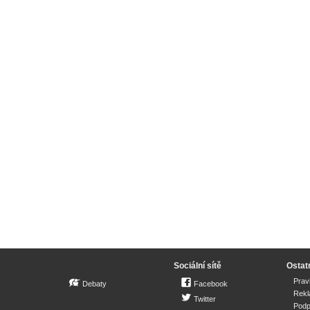
Sociální sítě
Ostat
Prav
Debaty
Facebook
Rek
Twitter
Podp