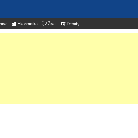
rávo
Ekonomika
Život
Debaty