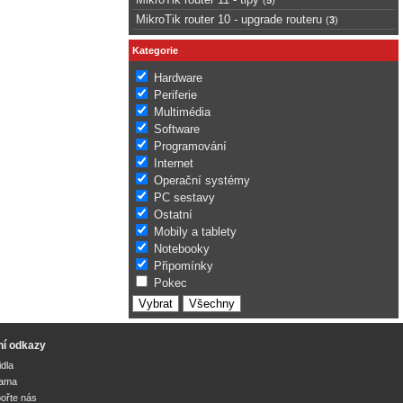
MikroTik router 10 - upgrade routeru
(
3
)
Kategorie
Hardware
Periferie
Multimédia
Software
Programování
Internet
Operační systémy
PC sestavy
Ostatní
Mobily a tablety
Notebooky
Připomínky
Pokec
ní odkazy
idla
lama
ořte nás