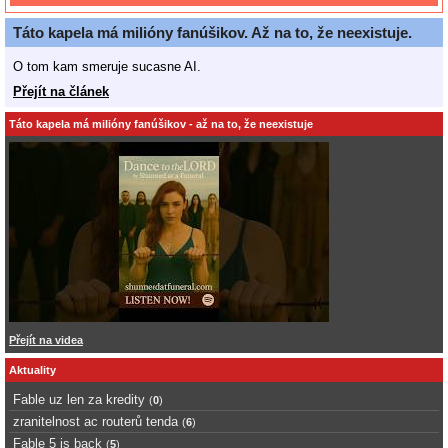
Táto kapela má milióny fanúšikov. Až na to, že neexistuje.
O tom kam smeruje sucasne AI.
Přejít na článek
Táto kapela má milióny fanúšikov - až na to, že neexistuje
Přejít na videa
Aktuality
Fable uz len za kredity
(
0
)
zranitelnost ac routerů tenda
(
6
)
Fable 5 is back
(
5
)