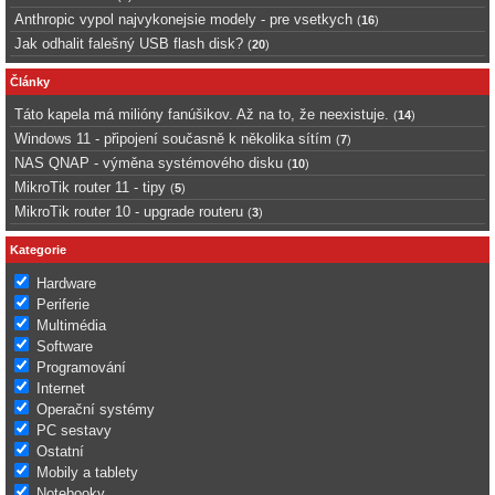
Anthropic vypol najvykonejsie modely - pre vsetkych
(
16
)
Jak odhalit falešný USB flash disk?
(
20
)
Články
Táto kapela má milióny fanúšikov. Až na to, že neexistuje.
(
14
)
Windows 11 - připojení současně k několika sítím
(
7
)
NAS QNAP - výměna systémového disku
(
10
)
MikroTik router 11 - tipy
(
5
)
MikroTik router 10 - upgrade routeru
(
3
)
Kategorie
Hardware
Periferie
Multimédia
Software
Programování
Internet
Operační systémy
PC sestavy
Ostatní
Mobily a tablety
Notebooky