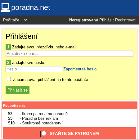
poradna.net
Neregistrovaný
Přihlásit
Registrovat
Přihlášení
1
Zadajte svou přezdívku nebo e-mail:
2
Zadajte své heslo:
Zapomenuté heslo
Zapamatovat přihlášení na tomto počítači
Podpořte nás
$2
- Ikona patrona na poradně
$5
- Poradna bez reklam
$10
- Soukromé poradenství
STAŇTE SE PATRONEM