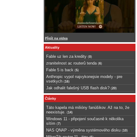
Přejít na videa
Aktuality
Fable uz len za kredity
(
0
)
zranitelnost ac routerů tenda
(
6
)
Fable 5 is back
(
5
)
Anthropic vypol najvykonejsie modely - pre
vsetkych
(
16
)
Jak odhalit falešný USB flash disk?
(
20
)
Články
Táto kapela má milióny fanúšikov. Až na to, že
neexistuje.
(
14
)
Windows 11 - připojení současně k několika
sítím
(
7
)
NAS QNAP - výměna systémového disku
(
10
)
MikroTik router 11 - tipy
(
5
)