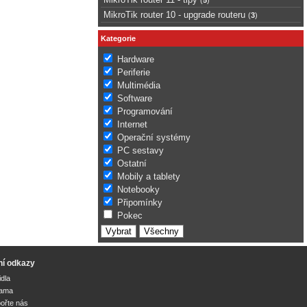
MikroTik router 10 - upgrade routeru
(
3
)
Kategorie
Hardware
Periferie
Multimédia
Software
Programování
Internet
Operační systémy
PC sestavy
Ostatní
Mobily a tablety
Notebooky
Připomínky
Pokec
ní odkazy
idla
lama
ořte nás