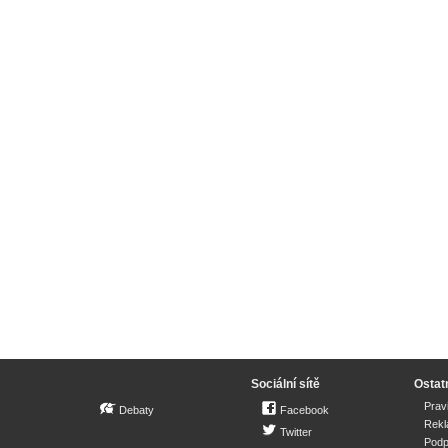
Sociální sítě
Ostat
Prav
Debaty
Facebook
Rek
Twitter
Podp