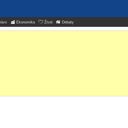
rávo
Ekonomika
Život
Debaty