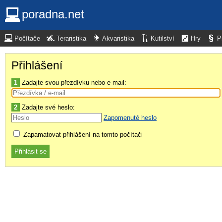
poradna.net
Počítače
Teraristika
Akvaristika
Kutilství
Hry
P
Přihlášení
1
Zadajte svou přezdívku nebo e-mail:
2
Zadajte své heslo:
Zapomenuté heslo
Zapamatovat přihlášení na tomto počítači