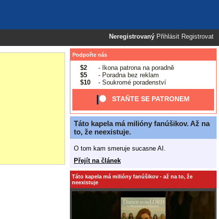
Neregistrovaný
Přihlásit
Registrovat
Podpořte nás
$2
- Ikona patrona na poradně
$5
- Poradna bez reklam
$10
- Soukromé poradenství
STAŇTE SE PATRONEM
Táto kapela má milióny fanúšikov. Až na
to, že neexistuje.
O tom kam smeruje sucasne AI.
Přejít na článek
Táto kapela má milióny fanúšikov - až na to, že
neexistuje