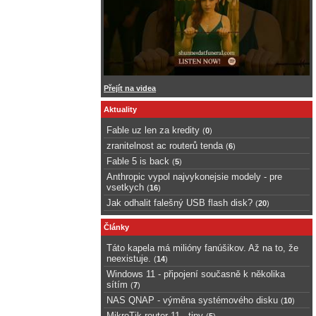
Přejít na videa
Aktuality
Fable uz len za kredity
(
0
)
zranitelnost ac routerů tenda
(
6
)
Fable 5 is back
(
5
)
Anthropic vypol najvykonejsie modely - pre
vsetkych
(
16
)
Jak odhalit falešný USB flash disk?
(
20
)
Články
Táto kapela má milióny fanúšikov. Až na to, že
neexistuje.
(
14
)
Windows 11 - připojení současně k několika
sítím
(
7
)
NAS QNAP - výměna systémového disku
(
10
)
MikroTik router 11 - tipy
(
5
)