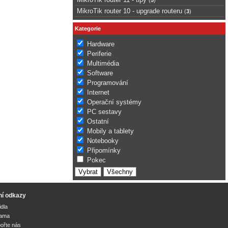
MikroTik router 10 - upgrade routeru
(
3
)
Kategorie
Hardware
Periferie
Multimédia
Software
Programování
Internet
Operační systémy
PC sestavy
Ostatní
Mobily a tablety
Notebooky
Připomínky
Pokec
ní odkazy
idla
lama
ořte nás