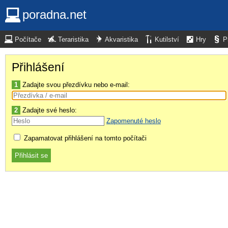
poradna.net
Počítače
Teraristika
Akvaristika
Kutilství
Hry
P
Přihlášení
1
Zadajte svou přezdívku nebo e-mail:
2
Zadajte své heslo:
Zapomenuté heslo
Zapamatovat přihlášení na tomto počítači