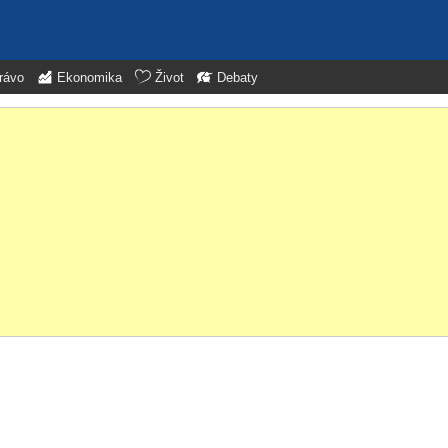
rávo
Ekonomika
Život
Debaty