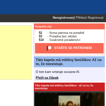
Neregistrovaný
Přihlásit
Registrovat
Podpořte nás
$2
- Ikona patrona na poradně
$5
- Poradna bez reklam
$10
- Soukromé poradenství
STAŇTE SE PATRONEM
Táto kapela má milióny fanúšikov. Až na
to, že neexistuje.
O tom kam smeruje sucasne AI.
Přejít na článek
Táto kapela má milióny fanúšikov - až na to, že
neexistuje