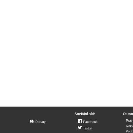
Sociální sítě
Ostat
Prav
Debaty
Facebook
Rek
Twitter
Podp