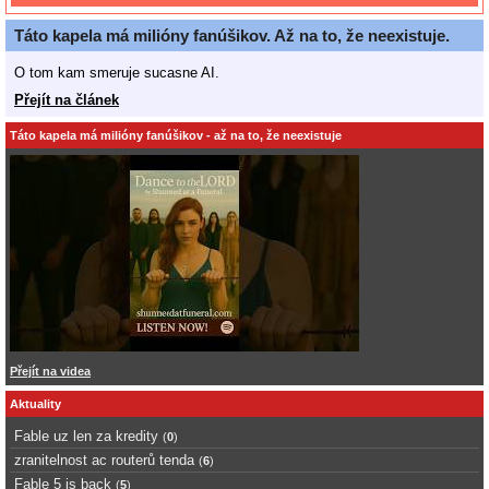
Táto kapela má milióny fanúšikov. Až na to, že neexistuje.
O tom kam smeruje sucasne AI.
Přejít na článek
Táto kapela má milióny fanúšikov - až na to, že neexistuje
Přejít na videa
Aktuality
Fable uz len za kredity
(
0
)
zranitelnost ac routerů tenda
(
6
)
Fable 5 is back
(
5
)