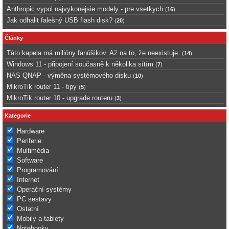
Anthropic vypol najvykonejsie modely - pre vsetkych
(
16
)
Jak odhalit falešný USB flash disk?
(
20
)
Články
Táto kapela má milióny fanúšikov. Až na to, že neexistuje.
(
14
)
Windows 11 - připojení současně k několika sítím
(
7
)
NAS QNAP - výměna systémového disku
(
10
)
MikroTik router 11 - tipy
(
5
)
MikroTik router 10 - upgrade routeru
(
3
)
Kategorie
Hardware
Periferie
Multimédia
Software
Programování
Internet
Operační systémy
PC sestavy
Ostatní
Mobily a tablety
Notebooky