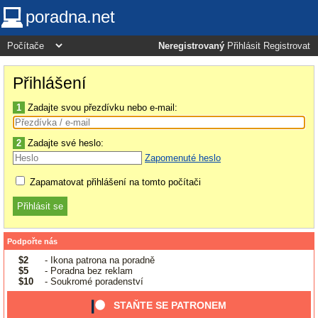
poradna.net
Neregistrovaný
Přihlásit
Registrovat
Přihlášení
1
Zadajte svou přezdívku nebo e-mail:
2
Zadajte své heslo:
Zapomenuté heslo
Zapamatovat přihlášení na tomto počítači
Podpořte nás
$2
- Ikona patrona na poradně
$5
- Poradna bez reklam
$10
- Soukromé poradenství
STAŇTE SE PATRONEM