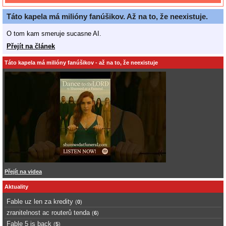
Táto kapela má milióny fanúšikov. Až na to, že neexistuje.
O tom kam smeruje sucasne AI.
Přejít na článek
Táto kapela má milióny fanúšikov - až na to, že neexistuje
Přejít na videa
Aktuality
Fable uz len za kredity
(
0
)
zranitelnost ac routerů tenda
(
6
)
Fable 5 is back
(
5
)