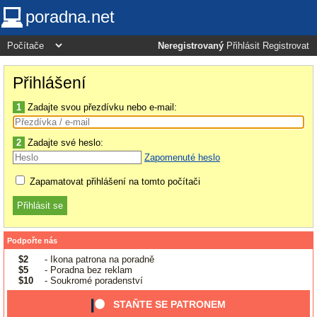
poradna.net
Neregistrovaný
Přihlásit
Registrovat
Přihlášení
1
Zadajte svou přezdívku nebo e-mail:
2
Zadajte své heslo:
Zapomenuté heslo
Zapamatovat přihlášení na tomto počítači
Podpořte nás
$2
- Ikona patrona na poradně
$5
- Poradna bez reklam
$10
- Soukromé poradenství
STAŇTE SE PATRONEM