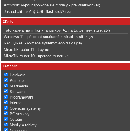
Anthropic vypol najvykonejsie modely - pre vsetkych
(
16
)
Jak odhalit falešný USB flash disk?
(
20
)
Články
Táto kapela má milióny fanúšikov. Až na to, že neexistuje.
(
14
)
Windows 11 - připojení současně k několika sítím
(
7
)
NAS QNAP - výměna systémového disku
(
10
)
MikroTik router 11 - tipy
(
5
)
MikroTik router 10 - upgrade routeru
(
3
)
Kategorie
Hardware
Periferie
Multimédia
Software
Programování
Internet
Operační systémy
PC sestavy
Ostatní
Mobily a tablety
Notebooky