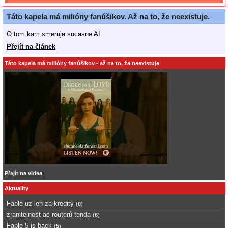
Táto kapela má milióny fanúšikov. Až na to, že neexistuje.
O tom kam smeruje sucasne AI.
Přejít na článek
Táto kapela má milióny fanúšikov - až na to, že neexistuje
Přejít na videa
Aktuality
Fable uz len za kredity
(
0
)
zranitelnost ac routerů tenda
(
6
)
Fable 5 is back
(
5
)