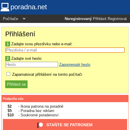
poradna.net
Neregistrovaný
Přihlásit
Registrovat
Přihlášení
1
Zadajte svou přezdívku nebo e-mail:
2
Zadajte své heslo:
Zapomenuté heslo
Zapamatovat přihlášení na tomto počítači
Podpořte nás
$2
- Ikona patrona na poradně
$5
- Poradna bez reklam
$10
- Soukromé poradenství
STAŇTE SE PATRONEM