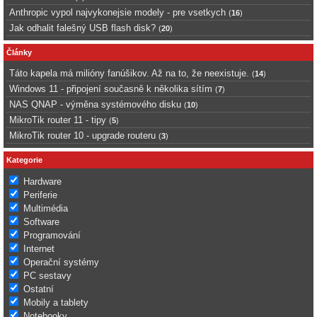
Anthropic vypol najvykonejsie modely - pre vsetkych
(
16
)
Jak odhalit falešný USB flash disk?
(
20
)
Články
Táto kapela má milióny fanúšikov. Až na to, že neexistuje.
(
14
)
Windows 11 - připojení současně k několika sítím
(
7
)
NAS QNAP - výměna systémového disku
(
10
)
MikroTik router 11 - tipy
(
5
)
MikroTik router 10 - upgrade routeru
(
3
)
Kategorie
Hardware
Periferie
Multimédia
Software
Programování
Internet
Operační systémy
PC sestavy
Ostatní
Mobily a tablety
Notebooky