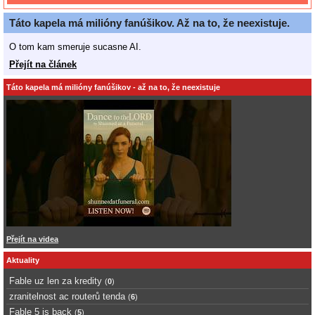
Táto kapela má milióny fanúšikov. Až na to, že neexistuje.
O tom kam smeruje sucasne AI.
Přejít na článek
Táto kapela má milióny fanúšikov - až na to, že neexistuje
Přejít na videa
Aktuality
Fable uz len za kredity
(
0
)
zranitelnost ac routerů tenda
(
6
)
Fable 5 is back
(
5
)