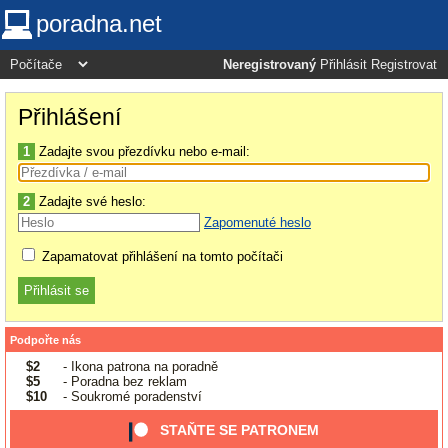
poradna.net
Neregistrovaný
Přihlásit
Registrovat
Přihlášení
1
Zadajte svou přezdívku nebo e-mail:
2
Zadajte své heslo:
Zapomenuté heslo
Zapamatovat přihlášení na tomto počítači
Podpořte nás
$2
- Ikona patrona na poradně
$5
- Poradna bez reklam
$10
- Soukromé poradenství
STAŇTE SE PATRONEM