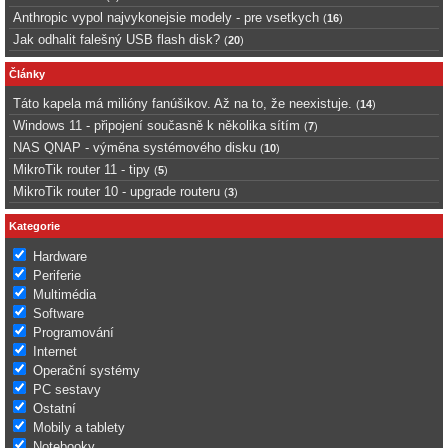
Anthropic vypol najvykonejsie modely - pre vsetkych
(
16
)
Jak odhalit falešný USB flash disk?
(
20
)
Články
Táto kapela má milióny fanúšikov. Až na to, že neexistuje.
(
14
)
Windows 11 - připojení současně k několika sítím
(
7
)
NAS QNAP - výměna systémového disku
(
10
)
MikroTik router 11 - tipy
(
5
)
MikroTik router 10 - upgrade routeru
(
3
)
Kategorie
Hardware
Periferie
Multimédia
Software
Programování
Internet
Operační systémy
PC sestavy
Ostatní
Mobily a tablety
Notebooky