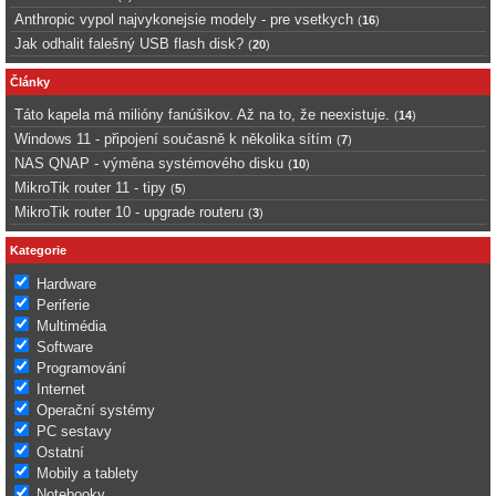
Anthropic vypol najvykonejsie modely - pre vsetkych
(
16
)
Jak odhalit falešný USB flash disk?
(
20
)
Články
Táto kapela má milióny fanúšikov. Až na to, že neexistuje.
(
14
)
Windows 11 - připojení současně k několika sítím
(
7
)
NAS QNAP - výměna systémového disku
(
10
)
MikroTik router 11 - tipy
(
5
)
MikroTik router 10 - upgrade routeru
(
3
)
Kategorie
Hardware
Periferie
Multimédia
Software
Programování
Internet
Operační systémy
PC sestavy
Ostatní
Mobily a tablety
Notebooky