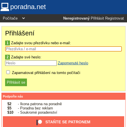
poradna.net
Neregistrovaný
Přihlásit
Registrovat
Přihlášení
1
Zadajte svou přezdívku nebo e-mail:
2
Zadajte své heslo:
Zapomenuté heslo
Zapamatovat přihlášení na tomto počítači
Podpořte nás
$2
- Ikona patrona na poradně
$5
- Poradna bez reklam
$10
- Soukromé poradenství
STAŇTE SE PATRONEM