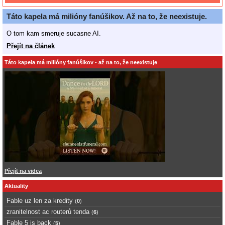
Táto kapela má milióny fanúšikov. Až na to, že neexistuje.
O tom kam smeruje sucasne AI.
Přejít na článek
Táto kapela má milióny fanúšikov - až na to, že neexistuje
Přejít na videa
Aktuality
Fable uz len za kredity
(
0
)
zranitelnost ac routerů tenda
(
6
)
Fable 5 is back
(
5
)