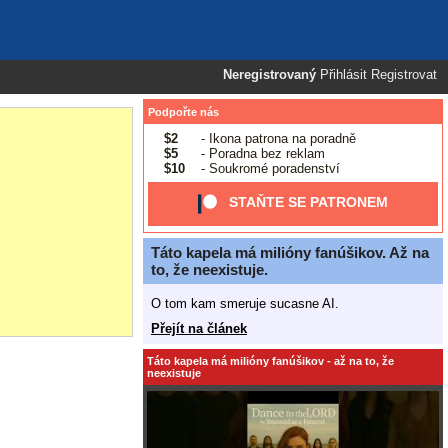
Neregistrovaný
Přihlásit
Registrovat
Podpořte nás
$2
- Ikona patrona na poradně
$5
- Poradna bez reklam
$10
- Soukromé poradenství
STAŇTE SE PATRONEM
Táto kapela má milióny fanúšikov. Až na
to, že neexistuje.
O tom kam smeruje sucasne AI.
Přejít na článek
Táto kapela má milióny fanúšikov - až na to, že
neexistuje