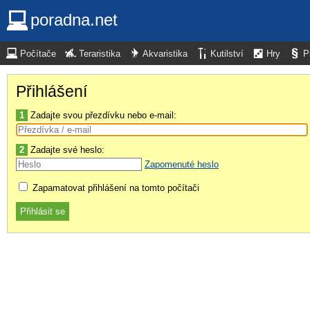
poradna.net
Počítače
Teraristika
Akvaristika
Kutilství
Hry
P
Přihlášení
1
Zadajte svou přezdívku nebo e-mail:
2
Zadajte své heslo:
Zapomenuté heslo
Zapamatovat přihlášení na tomto počítači