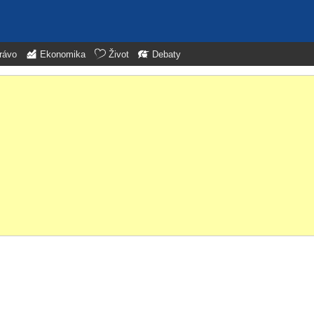
rávo
Ekonomika
Život
Debaty