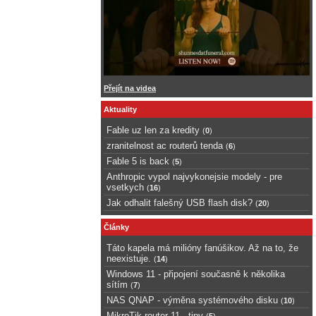
Přejít na videa
Aktuality
Fable uz len za kredity
(
0
)
zranitelnost ac routerů tenda
(
6
)
Fable 5 is back
(
5
)
Anthropic vypol najvykonejsie modely - pre
vsetkych
(
16
)
Jak odhalit falešný USB flash disk?
(
20
)
Články
Táto kapela má milióny fanúšikov. Až na to, že
neexistuje.
(
14
)
Windows 11 - připojení současně k několika
sítím
(
7
)
NAS QNAP - výměna systémového disku
(
10
)
MikroTik router 11 - tipy
(
5
)