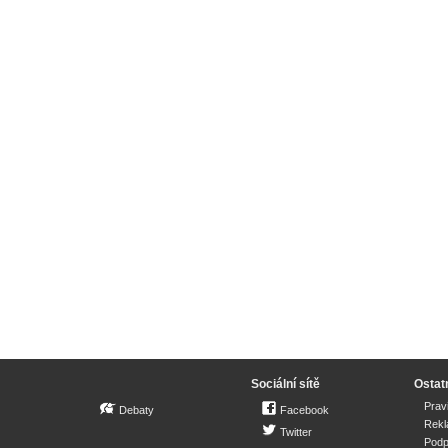
Sociální sítě
Ostat
Prav
Debaty
Facebook
Rek
Twitter
Podp