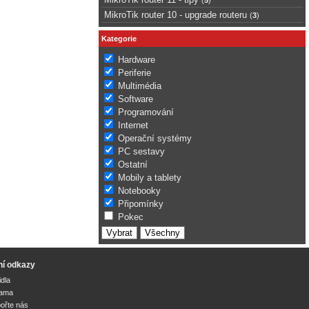
MikroTik router 10 - upgrade routeru
(
3
)
Kategorie
Hardware
Periferie
Multimédia
Software
Programování
Internet
Operační systémy
PC sestavy
Ostatní
Mobily a tablety
Notebooky
Připomínky
Pokec
ní odkazy
idla
lama
ořte nás