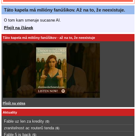
Táto kapela má milióny fanúšikov. Až na to, že neexistuje.
O tom kam smeruje sucasne AI.
Přejít na článek
Táto kapela má milióny fanúšikov - až na to, že neexistuje
Přejít na videa
Aktuality
Fable uz len za kredity
(
0
)
zranitelnost ac routerů tenda
(
6
)
Fable 5 is back
(
5
)