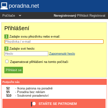
poradna.net
Neregistrovaný
Přihlásit
Registrovat
Přihlášení
1
Zadajte svou přezdívku nebo e-mail:
2
Zadajte své heslo:
Zapomenuté heslo
Zapamatovat přihlášení na tomto počítači
Podpořte nás
$2
- Ikona patrona na poradně
$5
- Poradna bez reklam
$10
- Soukromé poradenství
STAŇTE SE PATRONEM