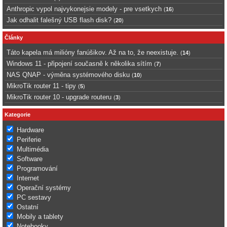
Anthropic vypol najvykonejsie modely - pre vsetkych
(
16
)
Jak odhalit falešný USB flash disk?
(
20
)
Články
Táto kapela má milióny fanúšikov. Až na to, že neexistuje.
(
14
)
Windows 11 - připojení současně k několika sítím
(
7
)
NAS QNAP - výměna systémového disku
(
10
)
MikroTik router 11 - tipy
(
5
)
MikroTik router 10 - upgrade routeru
(
3
)
Kategorie
Hardware
Periferie
Multimédia
Software
Programování
Internet
Operační systémy
PC sestavy
Ostatní
Mobily a tablety
Notebooky