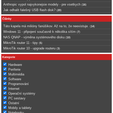
Anthropic vypol najvykonejsie modely - pre vsetkych
(
16
)
Jak odhalit falešný USB flash disk?
(
20
)
Články
Táto kapela má milióny fanúšikov. Až na to, že neexistuje.
(
14
)
Windows 11 - připojení současně k několika sítím
(
7
)
NAS QNAP - výměna systémového disku
(
10
)
MikroTik router 11 - tipy
(
5
)
MikroTik router 10 - upgrade routeru
(
3
)
Kategorie
Hardware
Periferie
Multimédia
Software
Programování
Internet
Operační systémy
PC sestavy
Ostatní
Mobily a tablety
Notebooky