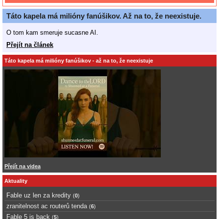
Táto kapela má milióny fanúšikov. Až na to, že neexistuje.
O tom kam smeruje sucasne AI.
Přejít na článek
Táto kapela má milióny fanúšikov - až na to, že neexistuje
Přejít na videa
Aktuality
Fable uz len za kredity
(
0
)
zranitelnost ac routerů tenda
(
6
)
Fable 5 is back
(
5
)