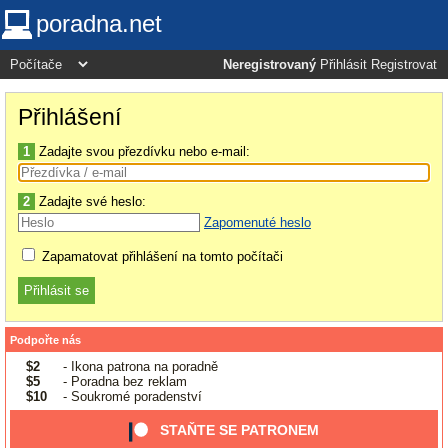
poradna.net
Neregistrovaný
Přihlásit
Registrovat
Přihlášení
1
Zadajte svou přezdívku nebo e-mail:
2
Zadajte své heslo:
Zapomenuté heslo
Zapamatovat přihlášení na tomto počítači
Podpořte nás
$2
- Ikona patrona na poradně
$5
- Poradna bez reklam
$10
- Soukromé poradenství
STAŇTE SE PATRONEM