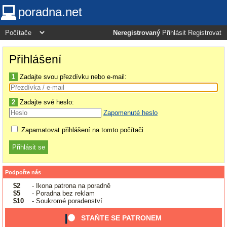
poradna.net
Neregistrovaný
Přihlásit
Registrovat
Přihlášení
1
Zadajte svou přezdívku nebo e-mail:
2
Zadajte své heslo:
Zapomenuté heslo
Zapamatovat přihlášení na tomto počítači
Podpořte nás
$2
- Ikona patrona na poradně
$5
- Poradna bez reklam
$10
- Soukromé poradenství
STAŇTE SE PATRONEM