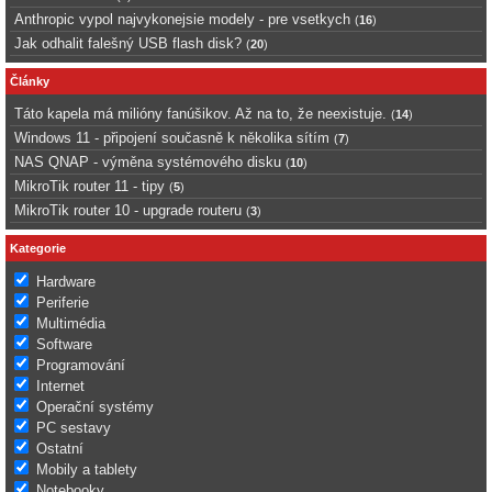
Anthropic vypol najvykonejsie modely - pre vsetkych
(
16
)
Jak odhalit falešný USB flash disk?
(
20
)
Články
Táto kapela má milióny fanúšikov. Až na to, že neexistuje.
(
14
)
Windows 11 - připojení současně k několika sítím
(
7
)
NAS QNAP - výměna systémového disku
(
10
)
MikroTik router 11 - tipy
(
5
)
MikroTik router 10 - upgrade routeru
(
3
)
Kategorie
Hardware
Periferie
Multimédia
Software
Programování
Internet
Operační systémy
PC sestavy
Ostatní
Mobily a tablety
Notebooky