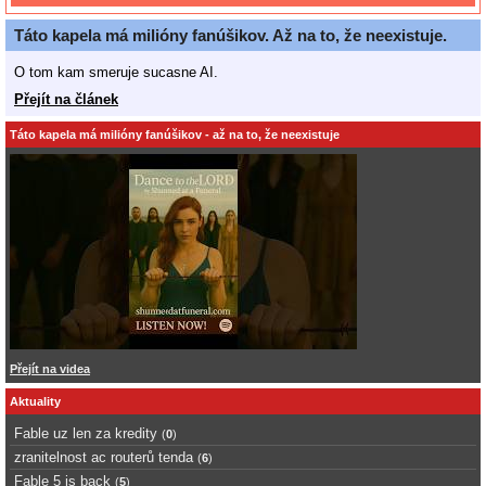
Táto kapela má milióny fanúšikov. Až na to, že neexistuje.
O tom kam smeruje sucasne AI.
Přejít na článek
Táto kapela má milióny fanúšikov - až na to, že neexistuje
Přejít na videa
Aktuality
Fable uz len za kredity
(
0
)
zranitelnost ac routerů tenda
(
6
)
Fable 5 is back
(
5
)