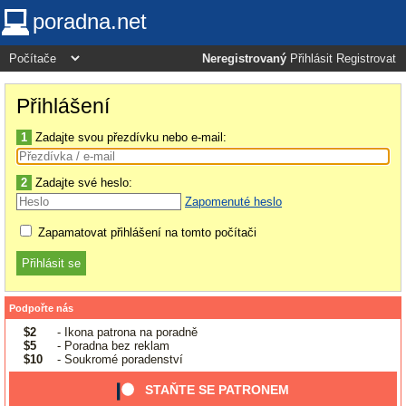
poradna.net
Neregistrovaný
Přihlásit
Registrovat
Přihlášení
1
Zadajte svou přezdívku nebo e-mail:
2
Zadajte své heslo:
Zapomenuté heslo
Zapamatovat přihlášení na tomto počítači
Podpořte nás
$2
- Ikona patrona na poradně
$5
- Poradna bez reklam
$10
- Soukromé poradenství
STAŇTE SE PATRONEM