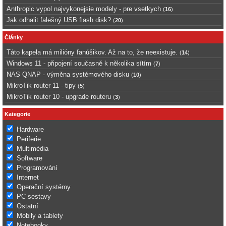
Anthropic vypol najvykonejsie modely - pre vsetkych
(
16
)
Jak odhalit falešný USB flash disk?
(
20
)
Články
Táto kapela má milióny fanúšikov. Až na to, že neexistuje.
(
14
)
Windows 11 - připojení současně k několika sítím
(
7
)
NAS QNAP - výměna systémového disku
(
10
)
MikroTik router 11 - tipy
(
5
)
MikroTik router 10 - upgrade routeru
(
3
)
Kategorie
Hardware
Periferie
Multimédia
Software
Programování
Internet
Operační systémy
PC sestavy
Ostatní
Mobily a tablety
Notebooky