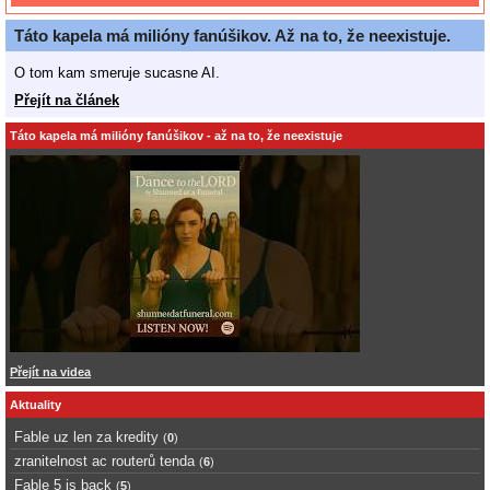
Táto kapela má milióny fanúšikov. Až na to, že neexistuje.
O tom kam smeruje sucasne AI.
Přejít na článek
Táto kapela má milióny fanúšikov - až na to, že neexistuje
Přejít na videa
Aktuality
Fable uz len za kredity
(
0
)
zranitelnost ac routerů tenda
(
6
)
Fable 5 is back
(
5
)