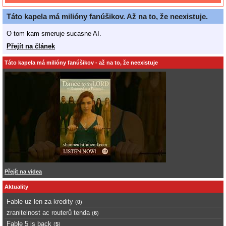
Táto kapela má milióny fanúšikov. Až na to, že neexistuje.
O tom kam smeruje sucasne AI.
Přejít na článek
Táto kapela má milióny fanúšikov - až na to, že neexistuje
Přejít na videa
Aktuality
Fable uz len za kredity
(
0
)
zranitelnost ac routerů tenda
(
6
)
Fable 5 is back
(
5
)