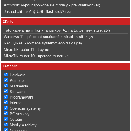
Anthropic vypol najvykonejsie modely - pre vsetkych
(
16
)
Jak odhalit falešný USB flash disk?
(
20
)
Články
Táto kapela má milióny fanúšikov. Až na to, že neexistuje.
(
14
)
Windows 11 - připojení současně k několika sítím
(
7
)
NAS QNAP - výměna systémového disku
(
10
)
MikroTik router 11 - tipy
(
5
)
MikroTik router 10 - upgrade routeru
(
3
)
Kategorie
Hardware
Periferie
Multimédia
Software
Programování
Internet
Operační systémy
PC sestavy
Ostatní
Mobily a tablety
Notebooky