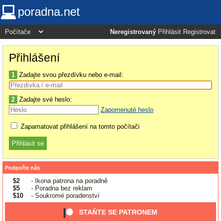
poradna.net
Neregistrovaný
Přihlásit
Registrovat
Přihlášení
1
Zadajte svou přezdívku nebo e-mail:
2
Zadajte své heslo:
Zapomenuté heslo
Zapamatovat přihlášení na tomto počítači
Podpořte nás
$2
- Ikona patrona na poradně
$5
- Poradna bez reklam
$10
- Soukromé poradenství
STAŇTE SE PATRONEM