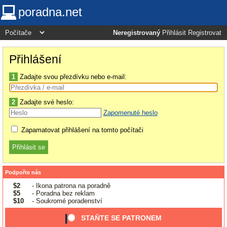
poradna.net
Neregistrovaný
Přihlásit
Registrovat
Přihlášení
1
Zadajte svou přezdívku nebo e-mail:
2
Zadajte své heslo:
Zapomenuté heslo
Zapamatovat přihlášení na tomto počítači
Podpořte nás
$2
- Ikona patrona na poradně
$5
- Poradna bez reklam
$10
- Soukromé poradenství
STAŇTE SE PATRONEM