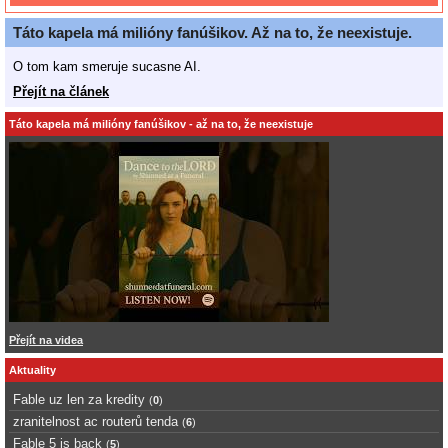
Táto kapela má milióny fanúšikov. Až na to, že neexistuje.
O tom kam smeruje sucasne AI.
Přejít na článek
Táto kapela má milióny fanúšikov - až na to, že neexistuje
Přejít na videa
Aktuality
Fable uz len za kredity
(
0
)
zranitelnost ac routerů tenda
(
6
)
Fable 5 is back
(
5
)