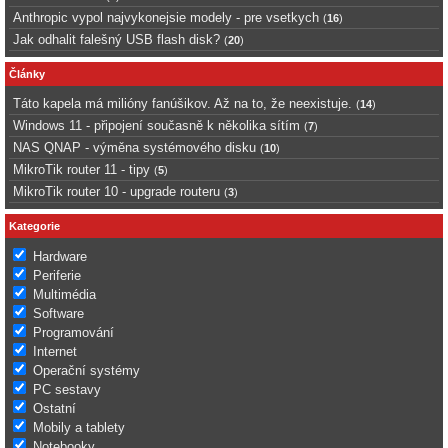
Anthropic vypol najvykonejsie modely - pre vsetkych
(
16
)
Jak odhalit falešný USB flash disk?
(
20
)
Články
Táto kapela má milióny fanúšikov. Až na to, že neexistuje.
(
14
)
Windows 11 - připojení současně k několika sítím
(
7
)
NAS QNAP - výměna systémového disku
(
10
)
MikroTik router 11 - tipy
(
5
)
MikroTik router 10 - upgrade routeru
(
3
)
Kategorie
Hardware
Periferie
Multimédia
Software
Programování
Internet
Operační systémy
PC sestavy
Ostatní
Mobily a tablety
Notebooky