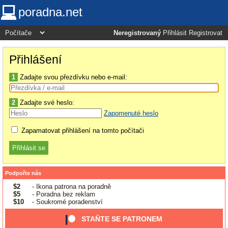
poradna.net
Neregistrovaný
Přihlásit
Registrovat
Přihlášení
1
Zadajte svou přezdívku nebo e-mail:
2
Zadajte své heslo:
Zapomenuté heslo
Zapamatovat přihlášení na tomto počítači
Podpořte nás
$2
- Ikona patrona na poradně
$5
- Poradna bez reklam
$10
- Soukromé poradenství
STAŇTE SE PATRONEM