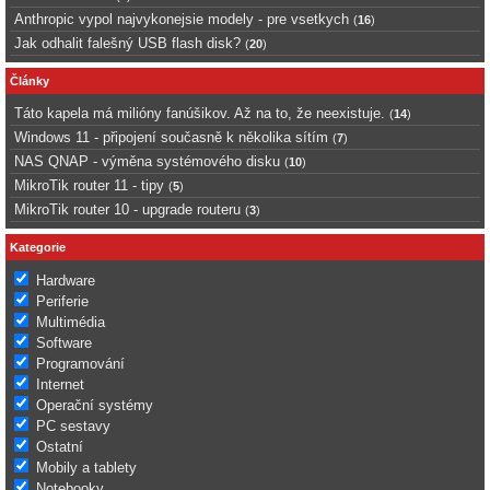
Anthropic vypol najvykonejsie modely - pre vsetkych
(
16
)
Jak odhalit falešný USB flash disk?
(
20
)
Články
Táto kapela má milióny fanúšikov. Až na to, že neexistuje.
(
14
)
Windows 11 - připojení současně k několika sítím
(
7
)
NAS QNAP - výměna systémového disku
(
10
)
MikroTik router 11 - tipy
(
5
)
MikroTik router 10 - upgrade routeru
(
3
)
Kategorie
Hardware
Periferie
Multimédia
Software
Programování
Internet
Operační systémy
PC sestavy
Ostatní
Mobily a tablety
Notebooky