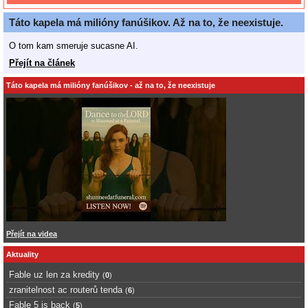
Táto kapela má milióny fanúšikov. Až na to, že neexistuje.
O tom kam smeruje sucasne AI.
Přejít na článek
Táto kapela má milióny fanúšikov - až na to, že neexistuje
Přejít na videa
Aktuality
Fable uz len za kredity
(
0
)
zranitelnost ac routerů tenda
(
6
)
Fable 5 is back
(
5
)