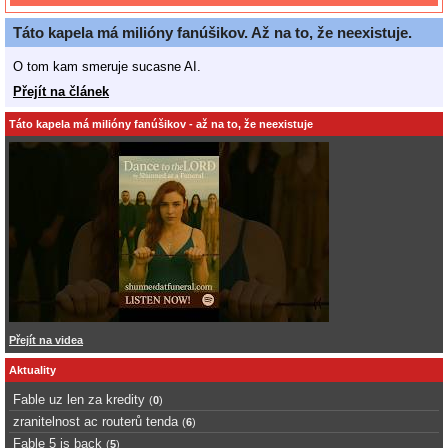
Táto kapela má milióny fanúšikov. Až na to, že neexistuje.
O tom kam smeruje sucasne AI.
Přejít na článek
Táto kapela má milióny fanúšikov - až na to, že neexistuje
Přejít na videa
Aktuality
Fable uz len za kredity
(
0
)
zranitelnost ac routerů tenda
(
6
)
Fable 5 is back
(
5
)