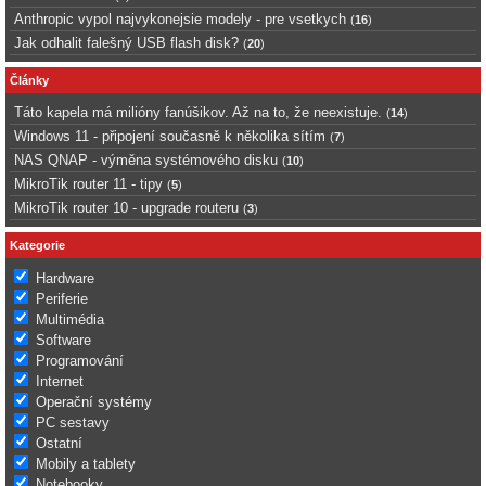
Anthropic vypol najvykonejsie modely - pre vsetkych
(
16
)
Jak odhalit falešný USB flash disk?
(
20
)
Články
Táto kapela má milióny fanúšikov. Až na to, že neexistuje.
(
14
)
Windows 11 - připojení současně k několika sítím
(
7
)
NAS QNAP - výměna systémového disku
(
10
)
MikroTik router 11 - tipy
(
5
)
MikroTik router 10 - upgrade routeru
(
3
)
Kategorie
Hardware
Periferie
Multimédia
Software
Programování
Internet
Operační systémy
PC sestavy
Ostatní
Mobily a tablety
Notebooky