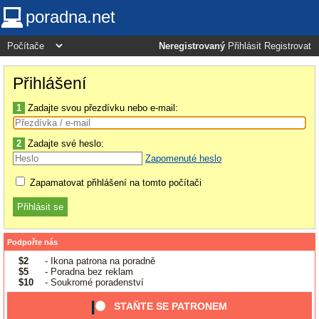
poradna.net
Neregistrovaný
Přihlásit
Registrovat
Přihlášení
1
Zadajte svou přezdívku nebo e-mail:
2
Zadajte své heslo:
Zapomenuté heslo
Zapamatovat přihlášení na tomto počítači
Podpořte nás
$2
- Ikona patrona na poradně
$5
- Poradna bez reklam
$10
- Soukromé poradenství
STAŇTE SE PATRONEM