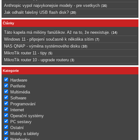
Anthropic vypol najvykonejsie modely - pre vsetkych
(
16
)
Jak odhalit falešný USB flash disk?
(
20
)
Články
Táto kapela má milióny fanúšikov. Až na to, že neexistuje.
(
14
)
Windows 11 - připojení současně k několika sítím
(
7
)
NAS QNAP - výměna systémového disku
(
10
)
MikroTik router 11 - tipy
(
5
)
MikroTik router 10 - upgrade routeru
(
3
)
Kategorie
Hardware
Periferie
Multimédia
Software
Programování
Internet
Operační systémy
PC sestavy
Ostatní
Mobily a tablety
Notebooky