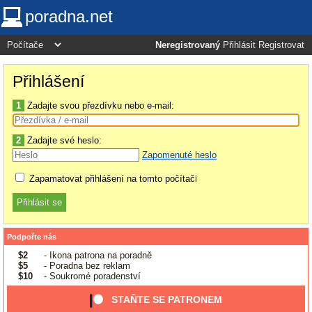
poradna.net
Neregistrovaný
Přihlásit
Registrovat
Přihlášení
1
Zadajte svou přezdívku nebo e-mail:
2
Zadajte své heslo:
Zapomenuté heslo
Zapamatovat přihlášení na tomto počítači
Podpořte nás
$2
- Ikona patrona na poradně
$5
- Poradna bez reklam
$10
- Soukromé poradenství
STAŇTE SE PATRONEM