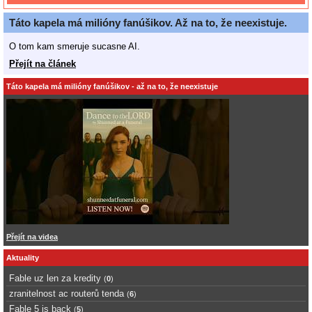
Táto kapela má milióny fanúšikov. Až na to, že neexistuje.
O tom kam smeruje sucasne AI.
Přejít na článek
Táto kapela má milióny fanúšikov - až na to, že neexistuje
Přejít na videa
Aktuality
Fable uz len za kredity
(
0
)
zranitelnost ac routerů tenda
(
6
)
Fable 5 is back
(
5
)