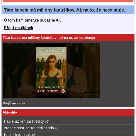
Táto kapela má milióny fanúšikov. Až na to, že neexistuje.
O tom kam smeruje sucasne AI.
Přejít na článek
Táto kapela má milióny fanúšikov - až na to, že neexistuje
Přejít na videa
Aktuality
Fable uz len za kredity
(
0
)
zranitelnost ac routerů tenda
(
6
)
Fable 5 is back
(
5
)