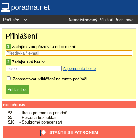
poradna.net
Neregistrovaný
Přihlásit
Registrovat
Přihlášení
1
Zadajte svou přezdívku nebo e-mail:
2
Zadajte své heslo:
Zapomenuté heslo
Zapamatovat přihlášení na tomto počítači
Podpořte nás
$2
- Ikona patrona na poradně
$5
- Poradna bez reklam
$10
- Soukromé poradenství
STAŇTE SE PATRONEM