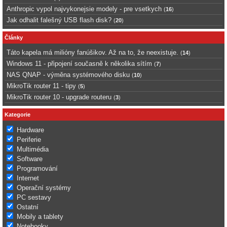
Anthropic vypol najvykonejsie modely - pre vsetkych
(
16
)
Jak odhalit falešný USB flash disk?
(
20
)
Články
Táto kapela má milióny fanúšikov. Až na to, že neexistuje.
(
14
)
Windows 11 - připojení současně k několika sítím
(
7
)
NAS QNAP - výměna systémového disku
(
10
)
MikroTik router 11 - tipy
(
5
)
MikroTik router 10 - upgrade routeru
(
3
)
Kategorie
Hardware
Periferie
Multimédia
Software
Programování
Internet
Operační systémy
PC sestavy
Ostatní
Mobily a tablety
Notebooky