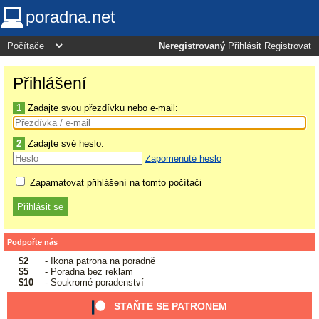
poradna.net
Neregistrovaný
Přihlásit
Registrovat
Přihlášení
1
Zadajte svou přezdívku nebo e-mail:
2
Zadajte své heslo:
Zapomenuté heslo
Zapamatovat přihlášení na tomto počítači
Podpořte nás
$2
- Ikona patrona na poradně
$5
- Poradna bez reklam
$10
- Soukromé poradenství
STAŇTE SE PATRONEM