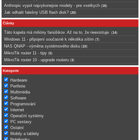
Anthropic vypol najvykonejsie modely - pre vsetkych
(
16
)
Jak odhalit falešný USB flash disk?
(
20
)
Články
Táto kapela má milióny fanúšikov. Až na to, že neexistuje.
(
14
)
Windows 11 - připojení současně k několika sítím
(
7
)
NAS QNAP - výměna systémového disku
(
10
)
MikroTik router 11 - tipy
(
5
)
MikroTik router 10 - upgrade routeru
(
3
)
Kategorie
Hardware
Periferie
Multimédia
Software
Programování
Internet
Operační systémy
PC sestavy
Ostatní
Mobily a tablety
Notebooky