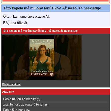
Táto kapela má milióny fanúšikov. Až na to, že neexistuje.
O tom kam smeruje sucasne AI.
Přejít na článek
Táto kapela má milióny fanúšikov - až na to, že neexistuje
Přejít na videa
Aktuality
Fable uz len za kredity
(
0
)
zranitelnost ac routerů tenda
(
6
)
Fable 5 is back
(
5
)