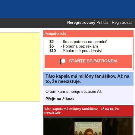
Neregistrovaný
Přihlásit
Registrovat
Podpořte nás
$2
- Ikona patrona na poradně
$5
- Poradna bez reklam
$10
- Soukromé poradenství
STAŇTE SE PATRONEM
Táto kapela má milióny fanúšikov. Až na
to, že neexistuje.
O tom kam smeruje sucasne AI.
Přejít na článek
Táto kapela má milióny fanúšikov - až na to, že
neexistuje