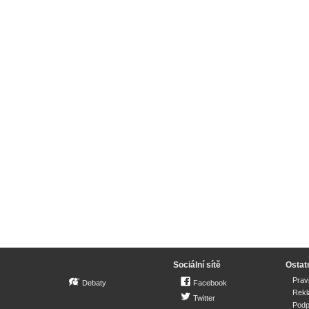
Sociální sítě
Ostat
Prav
Debaty
Facebook
Rek
Twitter
Podp