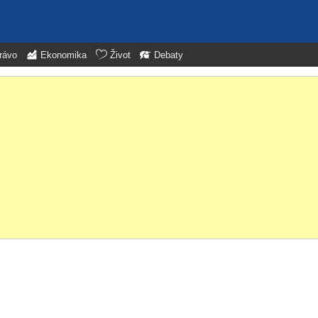
rávo
Ekonomika
Život
Debaty