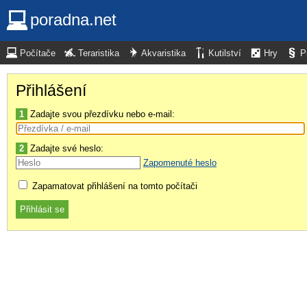
poradna.net
Počítače
Teraristika
Akvaristika
Kutilství
Hry
P
Přihlášení
1
Zadajte svou přezdívku nebo e-mail:
2
Zadajte své heslo:
Zapomenuté heslo
Zapamatovat přihlášení na tomto počítači