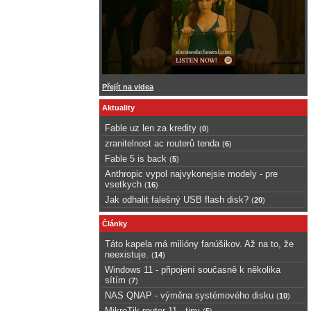
Přejít na videa
Aktuality
Fable uz len za kredity
(
0
)
zranitelnost ac routerů tenda
(
6
)
Fable 5 is back
(
5
)
Anthropic vypol najvykonejsie modely - pre
vsetkych
(
16
)
Jak odhalit falešný USB flash disk?
(
20
)
Články
Táto kapela má milióny fanúšikov. Až na to, že
neexistuje.
(
14
)
Windows 11 - připojení současně k několika
sítím
(
7
)
NAS QNAP - výměna systémového disku
(
10
)
MikroTik router 11 - tipy
(
5
)