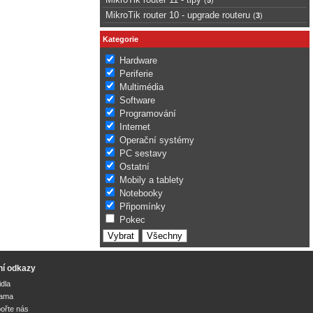
MikroTik router 10 - upgrade routeru
(
3
)
Kategorie
Hardware
Periferie
Multimédia
Software
Programování
Internet
Operační systémy
PC sestavy
Ostatní
Mobily a tablety
Notebooky
Připomínky
Pokec
ní odkazy
idla
lama
ořte nás