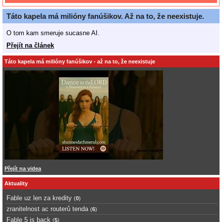
Táto kapela má milióny fanúšikov. Až na to, že neexistuje.
O tom kam smeruje sucasne AI.
Přejít na článek
Táto kapela má milióny fanúšikov - až na to, že neexistuje
Přejít na videa
Aktuality
Fable uz len za kredity
(
0
)
zranitelnost ac routerů tenda
(
6
)
Fable 5 is back
(
5
)