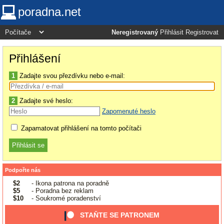
poradna.net
Neregistrovaný
Přihlásit
Registrovat
Přihlášení
1
Zadajte svou přezdívku nebo e-mail:
2
Zadajte své heslo:
Zapomenuté heslo
Zapamatovat přihlášení na tomto počítači
Podpořte nás
$2
- Ikona patrona na poradně
$5
- Poradna bez reklam
$10
- Soukromé poradenství
STAŇTE SE PATRONEM