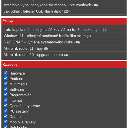
Anthropic vypol najvykonejsie modely - pre vsetkych
(
16
)
Jak odhalit falešný USB flash disk?
(
20
)
Články
Táto kapela má milióny fanúšikov. Až na to, že neexistuje.
(
14
)
Windows 11 - připojení současně k několika sítím
(
7
)
NAS QNAP - výměna systémového disku
(
10
)
MikroTik router 11 - tipy
(
5
)
MikroTik router 10 - upgrade routeru
(
3
)
Kategorie
Hardware
Periferie
Multimédia
Software
Programování
Internet
Operační systémy
PC sestavy
Ostatní
Mobily a tablety
Notebooky