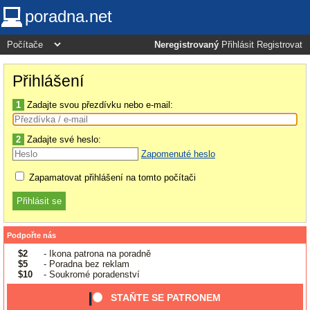
poradna.net
Neregistrovaný
Přihlásit
Registrovat
Přihlášení
1
Zadajte svou přezdívku nebo e-mail:
2
Zadajte své heslo:
Zapomenuté heslo
Zapamatovat přihlášení na tomto počítači
Podpořte nás
$2
- Ikona patrona na poradně
$5
- Poradna bez reklam
$10
- Soukromé poradenství
STAŇTE SE PATRONEM