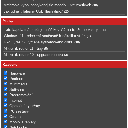
Anthropic vypol najvykonejsie modely - pre vsetkych
(
16
)
Jak odhalit falešný USB flash disk?
(
20
)
Články
Táto kapela má milióny fanúšikov. Až na to, že neexistuje.
(
14
)
Windows 11 - připojení současně k několika sítím
(
7
)
NAS QNAP - výměna systémového disku
(
10
)
MikroTik router 11 - tipy
(
5
)
MikroTik router 10 - upgrade routeru
(
3
)
Kategorie
Hardware
Periferie
Multimédia
Software
Programování
Internet
Operační systémy
PC sestavy
Ostatní
Mobily a tablety
Notebooky