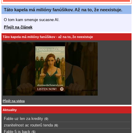
Táto kapela má milióny fanúšikov. Až na to, že neexistuje.
O tom kam smeruje sucasne AI.
Přejít na článek
Táto kapela má milióny fanúšikov - až na to, že neexistuje
Přejít na videa
Aktuality
Fable uz len za kredity
(
0
)
zranitelnost ac routerů tenda
(
6
)
Fable 5 is back
(
5
)