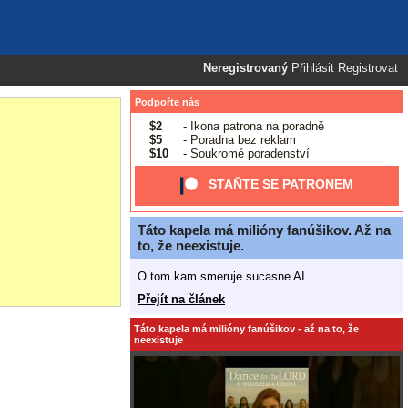
Neregistrovaný
Přihlásit
Registrovat
Podpořte nás
$2
- Ikona patrona na poradně
$5
- Poradna bez reklam
$10
- Soukromé poradenství
STAŇTE SE PATRONEM
Táto kapela má milióny fanúšikov. Až na
to, že neexistuje.
O tom kam smeruje sucasne AI.
Přejít na článek
Táto kapela má milióny fanúšikov - až na to, že
neexistuje