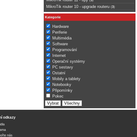
MikroTik router 10 - upgrade routeru
(
3
)
Kategorie
Hardware
Periferie
Multimédia
Software
Programování
Internet
Operační systémy
PC sestavy
Ostatní
Mobily a tablety
Notebooky
Připomínky
Pokec
ní odkazy
idla
lama
ořte nás