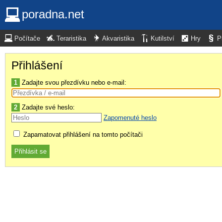
poradna.net
Počítače
Teraristika
Akvaristika
Kutilství
Hry
P
Přihlášení
1
Zadajte svou přezdívku nebo e-mail:
2
Zadajte své heslo:
Zapomenuté heslo
Zapamatovat přihlášení na tomto počítači