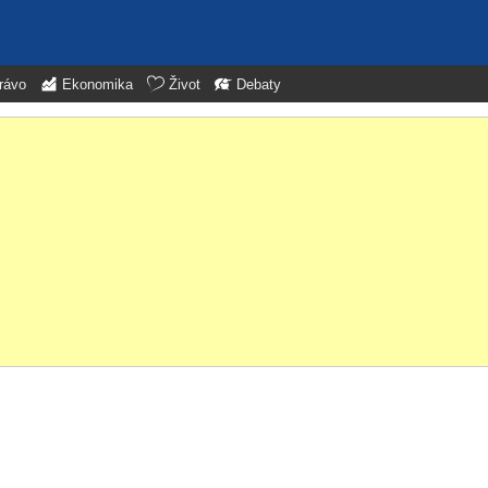
rávo
Ekonomika
Život
Debaty