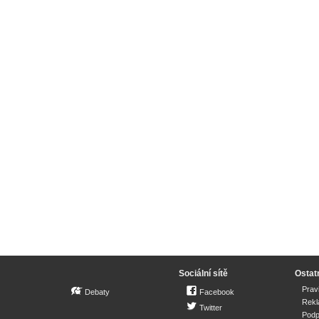
Sociální sítě
Ostat
Prav
Debaty
Facebook
Rek
Twitter
Podp