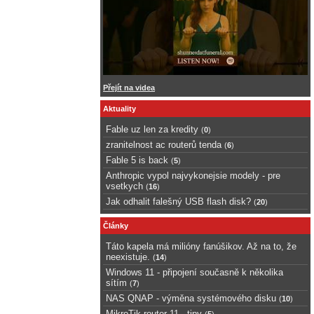
Přejít na videa
Aktuality
Fable uz len za kredity
(
0
)
zranitelnost ac routerů tenda
(
6
)
Fable 5 is back
(
5
)
Anthropic vypol najvykonejsie modely - pre
vsetkych
(
16
)
Jak odhalit falešný USB flash disk?
(
20
)
Články
Táto kapela má milióny fanúšikov. Až na to, že
neexistuje.
(
14
)
Windows 11 - připojení současně k několika
sítím
(
7
)
NAS QNAP - výměna systémového disku
(
10
)
MikroTik router 11 - tipy
(
5
)