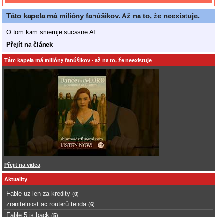
Táto kapela má milióny fanúšikov. Až na to, že neexistuje.
O tom kam smeruje sucasne AI.
Přejít na článek
Táto kapela má milióny fanúšikov - až na to, že neexistuje
Přejít na videa
Aktuality
Fable uz len za kredity
(
0
)
zranitelnost ac routerů tenda
(
6
)
Fable 5 is back
(
5
)