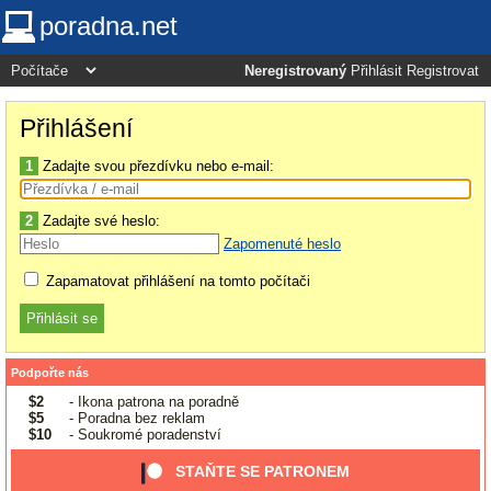
poradna.net
Neregistrovaný
Přihlásit
Registrovat
Přihlášení
1
Zadajte svou přezdívku nebo e-mail:
2
Zadajte své heslo:
Zapomenuté heslo
Zapamatovat přihlášení na tomto počítači
Podpořte nás
$2
- Ikona patrona na poradně
$5
- Poradna bez reklam
$10
- Soukromé poradenství
STAŇTE SE PATRONEM