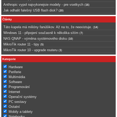
Anthropic vypol najvykonejsie modely - pre vsetkych
(
16
)
Jak odhalit falešný USB flash disk?
(
20
)
Články
Táto kapela má milióny fanúšikov. Až na to, že neexistuje.
(
14
)
Windows 11 - připojení současně k několika sítím
(
7
)
NAS QNAP - výměna systémového disku
(
10
)
MikroTik router 11 - tipy
(
5
)
MikroTik router 10 - upgrade routeru
(
3
)
Kategorie
Hardware
Periferie
Multimédia
Software
Programování
Internet
Operační systémy
PC sestavy
Ostatní
Mobily a tablety
Notebooky