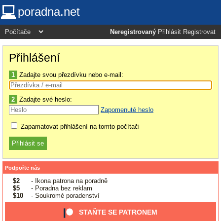
poradna.net
Neregistrovaný
Přihlásit
Registrovat
Přihlášení
1
Zadajte svou přezdívku nebo e-mail:
2
Zadajte své heslo:
Zapomenuté heslo
Zapamatovat přihlášení na tomto počítači
Podpořte nás
$2
- Ikona patrona na poradně
$5
- Poradna bez reklam
$10
- Soukromé poradenství
STAŇTE SE PATRONEM