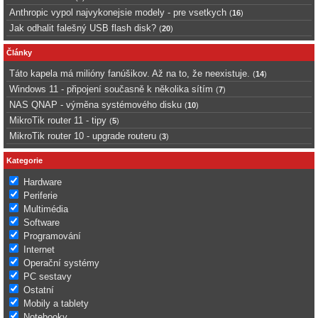
Anthropic vypol najvykonejsie modely - pre vsetkych
(
16
)
Jak odhalit falešný USB flash disk?
(
20
)
Články
Táto kapela má milióny fanúšikov. Až na to, že neexistuje.
(
14
)
Windows 11 - připojení současně k několika sítím
(
7
)
NAS QNAP - výměna systémového disku
(
10
)
MikroTik router 11 - tipy
(
5
)
MikroTik router 10 - upgrade routeru
(
3
)
Kategorie
Hardware
Periferie
Multimédia
Software
Programování
Internet
Operační systémy
PC sestavy
Ostatní
Mobily a tablety
Notebooky