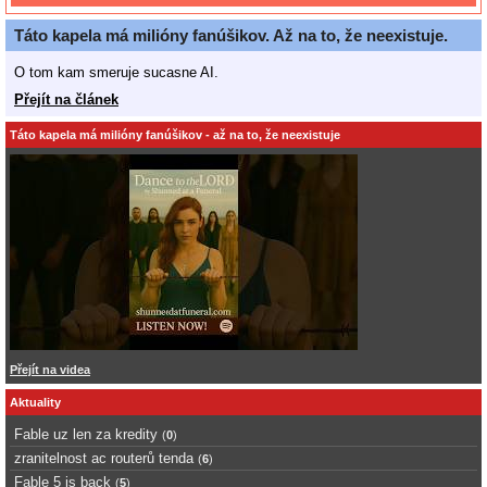
Táto kapela má milióny fanúšikov. Až na to, že neexistuje.
O tom kam smeruje sucasne AI.
Přejít na článek
Táto kapela má milióny fanúšikov - až na to, že neexistuje
Přejít na videa
Aktuality
Fable uz len za kredity
(
0
)
zranitelnost ac routerů tenda
(
6
)
Fable 5 is back
(
5
)