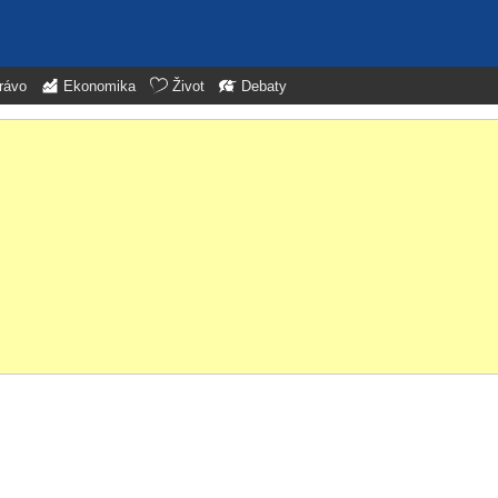
rávo
Ekonomika
Život
Debaty