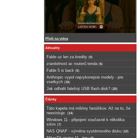
Přejít na videa
Aktuality
Fable uz len za kredity
(
0
)
zranitelnost ac routerů tenda
(
6
)
Fable 5 is back
(
5
)
Anthropic vypol najvykonejsie modely - pre
vsetkych
(
16
)
Jak odhalit falešný USB flash disk?
(
20
)
Články
Táto kapela má milióny fanúšikov. Až na to, že
neexistuje.
(
14
)
Windows 11 - připojení současně k několika
sítím
(
7
)
NAS QNAP - výměna systémového disku
(
10
)
MikroTik router 11 - tipy
(
5
)