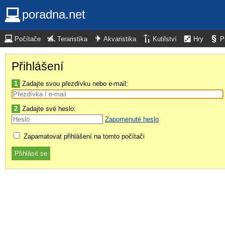
poradna.net
Počítače
Teraristika
Akvaristika
Kutilství
Hry
P
Přihlášení
1
Zadajte svou přezdívku nebo e-mail:
2
Zadajte své heslo:
Zapomenuté heslo
Zapamatovat přihlášení na tomto počítači