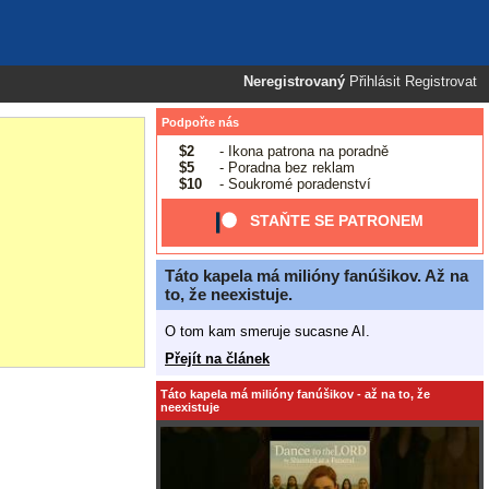
Neregistrovaný
Přihlásit
Registrovat
Podpořte nás
$2
- Ikona patrona na poradně
$5
- Poradna bez reklam
$10
- Soukromé poradenství
STAŇTE SE PATRONEM
Táto kapela má milióny fanúšikov. Až na
to, že neexistuje.
O tom kam smeruje sucasne AI.
Přejít na článek
Táto kapela má milióny fanúšikov - až na to, že
neexistuje