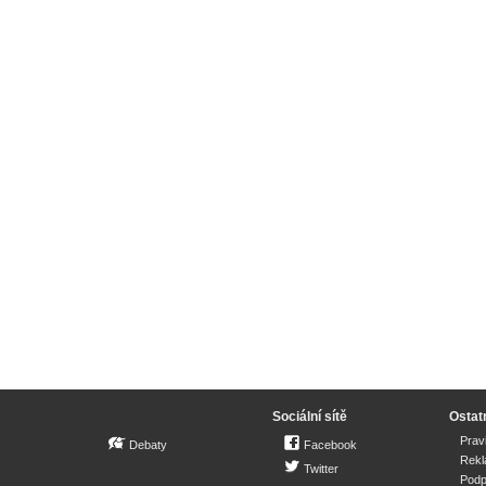
Sociální sítě
Ostat
Prav
Debaty
Facebook
Rek
Twitter
Podp