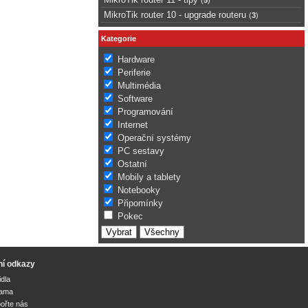
MikroTik router 10 - upgrade routeru
(
3
)
Kategorie
Hardware
Periferie
Multimédia
Software
Programování
Internet
Operační systémy
PC sestavy
Ostatní
Mobily a tablety
Notebooky
Připomínky
Pokec
ní odkazy
idla
lama
ořte nás