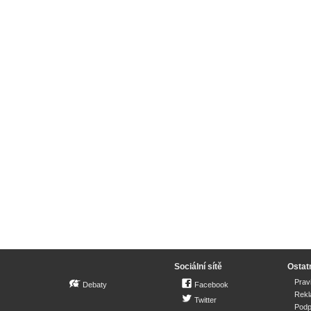
Sociální sítě
Ostat
Prav
Debaty
Facebook
Rek
Twitter
Podp