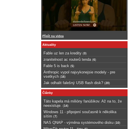
Přejít na videa
Aktuality
Fable uz len za kredity
(
0
)
zranitelnost ac routerů tenda
(
6
)
Fable 5 is back
(
5
)
Anthropic vypol najvykonejsie modely - pre
vsetkych
(
16
)
Jak odhalit falešný USB flash disk?
(
20
)
Články
Táto kapela má milióny fanúšikov. Až na to, že
neexistuje.
(
14
)
Windows 11 - připojení současně k několika
sítím
(
7
)
NAS QNAP - výměna systémového disku
(
10
)
MikroTik router 11 - tipy
(
5
)