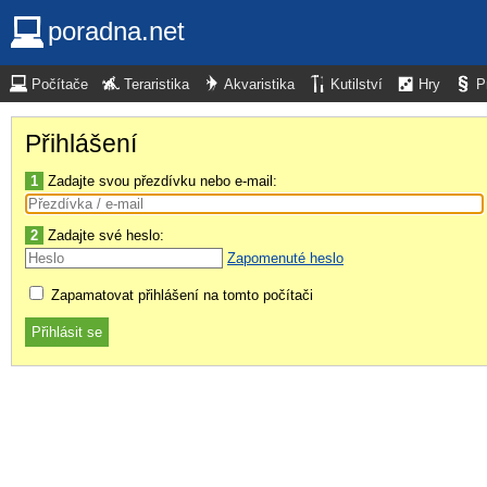
poradna.net
Počítače
Teraristika
Akvaristika
Kutilství
Hry
P
Přihlášení
1
Zadajte svou přezdívku nebo e-mail:
2
Zadajte své heslo:
Zapomenuté heslo
Zapamatovat přihlášení na tomto počítači