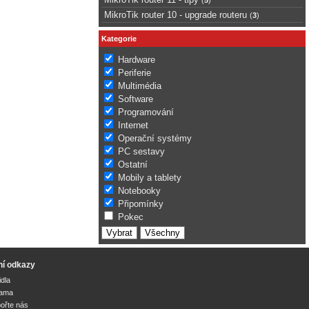
MikroTik router 10 - upgrade routeru
(
3
)
Kategorie
Hardware
Periferie
Multimédia
Software
Programování
Internet
Operační systémy
PC sestavy
Ostatní
Mobily a tablety
Notebooky
Připomínky
Pokec
ní odkazy
idla
lama
ořte nás