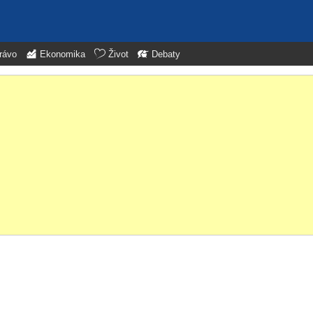
rávo
Ekonomika
Život
Debaty