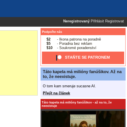
Neregistrovaný
Přihlásit
Registrovat
Podpořte nás
$2
- Ikona patrona na poradně
$5
- Poradna bez reklam
$10
- Soukromé poradenství
STAŇTE SE PATRONEM
Táto kapela má milióny fanúšikov. Až na
to, že neexistuje.
O tom kam smeruje sucasne AI.
Přejít na článek
Táto kapela má milióny fanúšikov - až na to, že
neexistuje