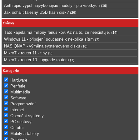
Anthropic vypol najvykonejsie modely - pre vsetkych
(
16
)
Jak odhalit falešný USB flash disk?
(
20
)
Články
Táto kapela má milióny fanúšikov. Až na to, že neexistuje.
(
14
)
Windows 11 - připojení současně k několika sítím
(
7
)
NAS QNAP - výměna systémového disku
(
10
)
MikroTik router 11 - tipy
(
5
)
MikroTik router 10 - upgrade routeru
(
3
)
Kategorie
Hardware
Periferie
Multimédia
Software
Programování
Internet
Operační systémy
PC sestavy
Ostatní
Mobily a tablety
Notebooky