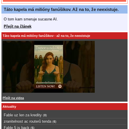
Táto kapela má milióny fanúšikov. Až na to, že neexistuje.
O tom kam smeruje sucasne AI.
Přejít na článek
Táto kapela má milióny fanúšikov - až na to, že neexistuje
Přejít na videa
Aktuality
Fable uz len za kredity
(
0
)
zranitelnost ac routerů tenda
(
6
)
Fable 5 is back
(
5
)