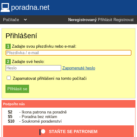
poradna.net
Neregistrovaný
Přihlásit
Registrovat
Přihlášení
1
Zadajte svou přezdívku nebo e-mail:
2
Zadajte své heslo:
Zapomenuté heslo
Zapamatovat přihlášení na tomto počítači
Podpořte nás
$2
- Ikona patrona na poradně
$5
- Poradna bez reklam
$10
- Soukromé poradenství
STAŇTE SE PATRONEM