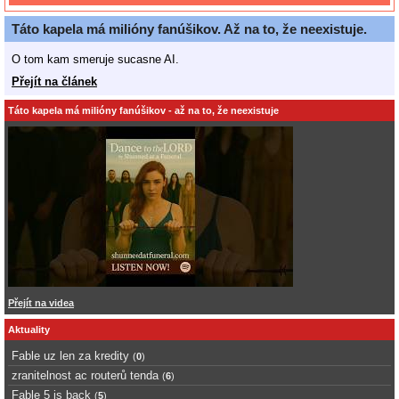
Táto kapela má milióny fanúšikov. Až na to, že neexistuje.
O tom kam smeruje sucasne AI.
Přejít na článek
Táto kapela má milióny fanúšikov - až na to, že neexistuje
Přejít na videa
Aktuality
Fable uz len za kredity
(
0
)
zranitelnost ac routerů tenda
(
6
)
Fable 5 is back
(
5
)