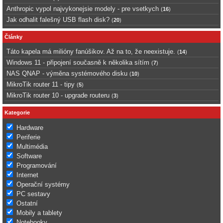
Anthropic vypol najvykonejsie modely - pre vsetkych
(
16
)
Jak odhalit falešný USB flash disk?
(
20
)
Články
Táto kapela má milióny fanúšikov. Až na to, že neexistuje.
(
14
)
Windows 11 - připojení současně k několika sítím
(
7
)
NAS QNAP - výměna systémového disku
(
10
)
MikroTik router 11 - tipy
(
5
)
MikroTik router 10 - upgrade routeru
(
3
)
Kategorie
Hardware
Periferie
Multimédia
Software
Programování
Internet
Operační systémy
PC sestavy
Ostatní
Mobily a tablety
Notebooky