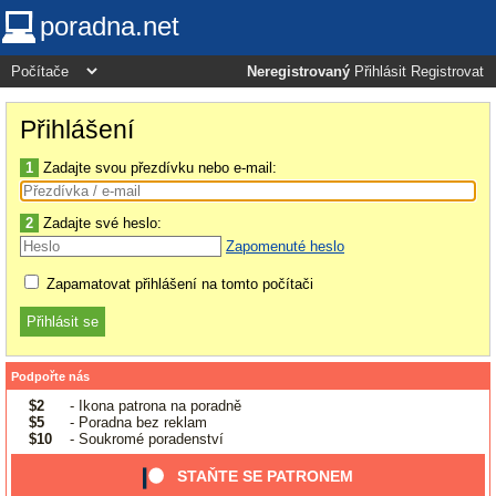
poradna.net
Neregistrovaný
Přihlásit
Registrovat
Přihlášení
1
Zadajte svou přezdívku nebo e-mail:
2
Zadajte své heslo:
Zapomenuté heslo
Zapamatovat přihlášení na tomto počítači
Podpořte nás
$2
- Ikona patrona na poradně
$5
- Poradna bez reklam
$10
- Soukromé poradenství
STAŇTE SE PATRONEM