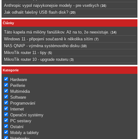
Anthropic vypol najvykonejsie modely - pre vsetkych
(
16
)
Jak odhalit falešný USB flash disk?
(
20
)
Články
Táto kapela má milióny fanúšikov. Až na to, že neexistuje.
(
14
)
Windows 11 - připojení současně k několika sítím
(
7
)
NAS QNAP - výměna systémového disku
(
10
)
MikroTik router 11 - tipy
(
5
)
MikroTik router 10 - upgrade routeru
(
3
)
Kategorie
Hardware
Periferie
Multimédia
Software
Programování
Internet
Operační systémy
PC sestavy
Ostatní
Mobily a tablety
Notebooky