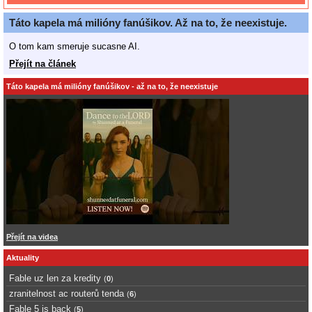
Táto kapela má milióny fanúšikov. Až na to, že neexistuje.
O tom kam smeruje sucasne AI.
Přejít na článek
Táto kapela má milióny fanúšikov - až na to, že neexistuje
Přejít na videa
Aktuality
Fable uz len za kredity
(
0
)
zranitelnost ac routerů tenda
(
6
)
Fable 5 is back
(
5
)