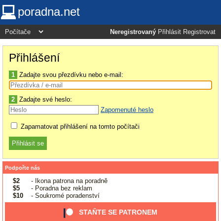
poradna.net
Neregistrovaný
Přihlásit
Registrovat
Přihlášení
1
Zadajte svou přezdívku nebo e-mail:
2
Zadajte své heslo:
Zapomenuté heslo
Zapamatovat přihlášení na tomto počítači
Podpořte nás
$2
- Ikona patrona na poradně
$5
- Poradna bez reklam
$10
- Soukromé poradenství
STAŇTE SE PATRONEM