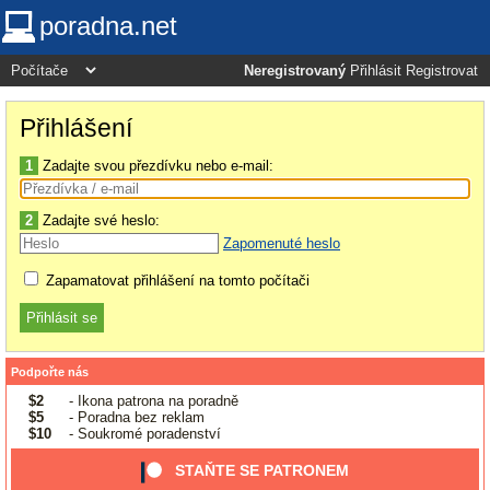
poradna.net
Neregistrovaný
Přihlásit
Registrovat
Přihlášení
1
Zadajte svou přezdívku nebo e-mail:
2
Zadajte své heslo:
Zapomenuté heslo
Zapamatovat přihlášení na tomto počítači
Podpořte nás
$2
- Ikona patrona na poradně
$5
- Poradna bez reklam
$10
- Soukromé poradenství
STAŇTE SE PATRONEM