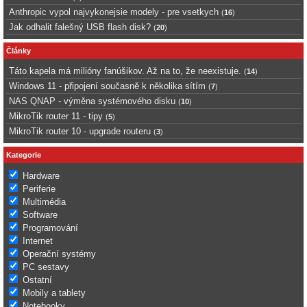
Anthropic vypol najvykonejsie modely - pre vsetkych
(
16
)
Jak odhalit falešný USB flash disk?
(
20
)
Články
Táto kapela má milióny fanúšikov. Až na to, že neexistuje.
(
14
)
Windows 11 - připojení současně k několika sítím
(
7
)
NAS QNAP - výměna systémového disku
(
10
)
MikroTik router 11 - tipy
(
5
)
MikroTik router 10 - upgrade routeru
(
3
)
Kategorie
Hardware
Periferie
Multimédia
Software
Programování
Internet
Operační systémy
PC sestavy
Ostatní
Mobily a tablety
Notebooky