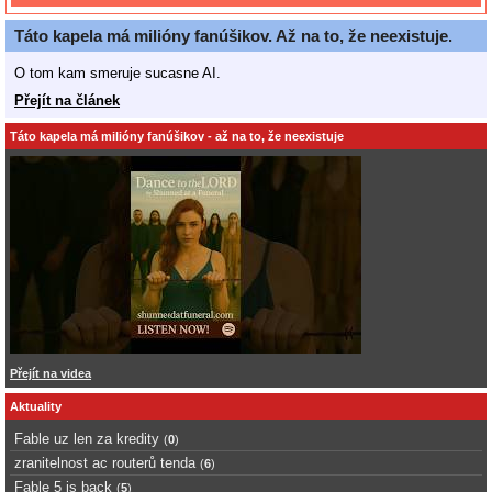
Táto kapela má milióny fanúšikov. Až na to, že neexistuje.
O tom kam smeruje sucasne AI.
Přejít na článek
Táto kapela má milióny fanúšikov - až na to, že neexistuje
Přejít na videa
Aktuality
Fable uz len za kredity
(
0
)
zranitelnost ac routerů tenda
(
6
)
Fable 5 is back
(
5
)