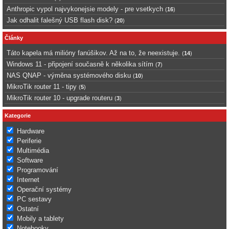
Anthropic vypol najvykonejsie modely - pre vsetkych
(
16
)
Jak odhalit falešný USB flash disk?
(
20
)
Články
Táto kapela má milióny fanúšikov. Až na to, že neexistuje.
(
14
)
Windows 11 - připojení současně k několika sítím
(
7
)
NAS QNAP - výměna systémového disku
(
10
)
MikroTik router 11 - tipy
(
5
)
MikroTik router 10 - upgrade routeru
(
3
)
Kategorie
Hardware
Periferie
Multimédia
Software
Programování
Internet
Operační systémy
PC sestavy
Ostatní
Mobily a tablety
Notebooky