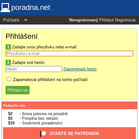
poradna.net
Neregistrovaný
Přihlásit
Registrovat
Přihlášení
1
Zadajte svou přezdívku nebo e-mail:
2
Zadajte své heslo:
Zapomenuté heslo
Zapamatovat přihlášení na tomto počítači
Podpořte nás
$2
- Ikona patrona na poradně
$5
- Poradna bez reklam
$10
- Soukromé poradenství
STAŇTE SE PATRONEM