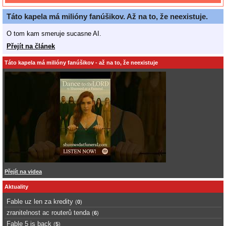
Táto kapela má milióny fanúšikov. Až na to, že neexistuje.
O tom kam smeruje sucasne AI.
Přejít na článek
Táto kapela má milióny fanúšikov - až na to, že neexistuje
Přejít na videa
Aktuality
Fable uz len za kredity
(
0
)
zranitelnost ac routerů tenda
(
6
)
Fable 5 is back
(
5
)