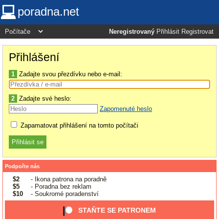
poradna.net
Neregistrovaný
Přihlásit
Registrovat
Přihlášení
1
Zadajte svou přezdívku nebo e-mail:
2
Zadajte své heslo:
Zapomenuté heslo
Zapamatovat přihlášení na tomto počítači
Podpořte nás
$2
- Ikona patrona na poradně
$5
- Poradna bez reklam
$10
- Soukromé poradenství
STAŇTE SE PATRONEM