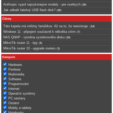
Anthropic vypol najvykonejsie modely - pre vsetkych
(
16
)
Jak odhalit falešný USB flash disk?
(
20
)
Články
Táto kapela má milióny fanúšikov. Až na to, že neexistuje.
(
14
)
Windows 11 - připojení současně k několika sítím
(
7
)
NAS QNAP - výměna systémového disku
(
10
)
MikroTik router 11 - tipy
(
5
)
MikroTik router 10 - upgrade routeru
(
3
)
Kategorie
Hardware
Periferie
Multimédia
Software
Programování
Internet
Operační systémy
PC sestavy
Ostatní
Mobily a tablety
Notebooky