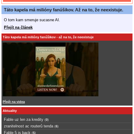
Táto kapela má milióny fanúšikov. Až na to, že neexistuje.
O tom kam smeruje sucasne AI.
Přejít na článek
Táto kapela má milióny fanúšikov - až na to, že neexistuje
Přejít na videa
Aktuality
Fable uz len za kredity
(
0
)
zranitelnost ac routerů tenda
(
6
)
Fable 5 is back
(
5
)