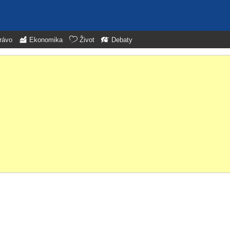
rávo
Ekonomika
Život
Debaty