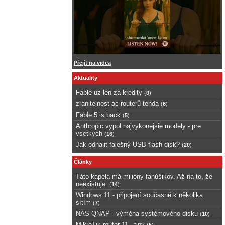
Přejít na videa
Aktuality
Fable uz len za kredity
(
0
)
zranitelnost ac routerů tenda
(
6
)
Fable 5 is back
(
5
)
Anthropic vypol najvykonejsie modely - pre
vsetkych
(
16
)
Jak odhalit falešný USB flash disk?
(
20
)
Články
Táto kapela má milióny fanúšikov. Až na to, že
neexistuje.
(
14
)
Windows 11 - připojení současně k několika
sítím
(
7
)
NAS QNAP - výměna systémového disku
(
10
)
MikroTik router 11 - tipy
(
5
)