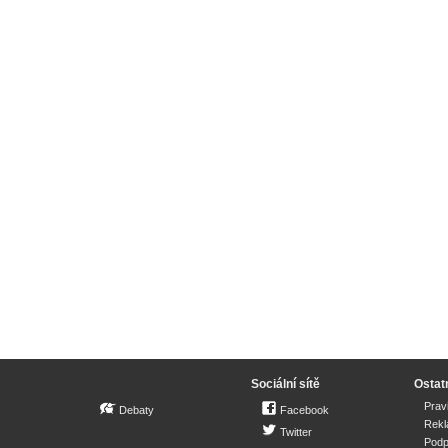
Sociální sítě
Ostat
Prav
Debaty
Facebook
Rek
Twitter
Podp