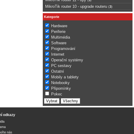
MikroTik router 10 - upgrade routeru
(
3
)
Kategorie
Hardware
Periferie
Multimédia
Software
Programování
Internet
Operační systémy
PC sestavy
Ostatní
Mobily a tablety
Notebooky
Připomínky
Pokec
ní odkazy
idla
lama
ořte nás