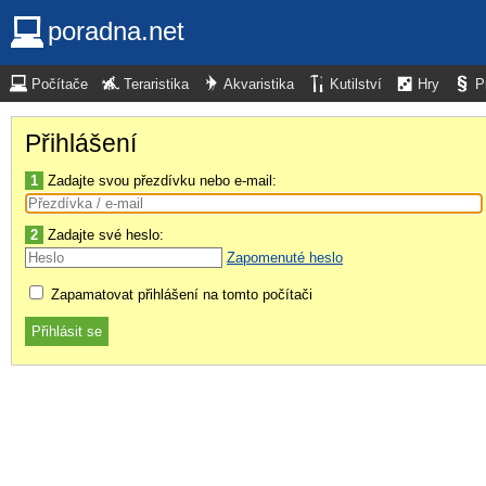
poradna.net
Počítače
Teraristika
Akvaristika
Kutilství
Hry
P
Přihlášení
1
Zadajte svou přezdívku nebo e-mail:
2
Zadajte své heslo:
Zapomenuté heslo
Zapamatovat přihlášení na tomto počítači