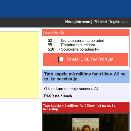
Neregistrovaný
Přihlásit
Registrovat
Podpořte nás
$2
- Ikona patrona na poradně
$5
- Poradna bez reklam
$10
- Soukromé poradenství
STAŇTE SE PATRONEM
Táto kapela má milióny fanúšikov. Až na
to, že neexistuje.
O tom kam smeruje sucasne AI.
Přejít na článek
Táto kapela má milióny fanúšikov - až na to, že
neexistuje